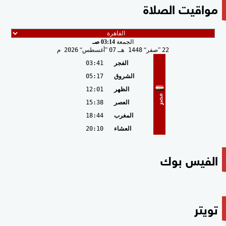
مواقيت الصلاة
الجمعة
03:14 صـ
22
صفر
1448 هـ
07
أغسطس
2026 م
الفجر
03:41
الشروق
05:17
الظهر
12:01
مصر
العصر
15:38
المغرب
18:44
العشاء
20:10
الفيس بوك
تويتر