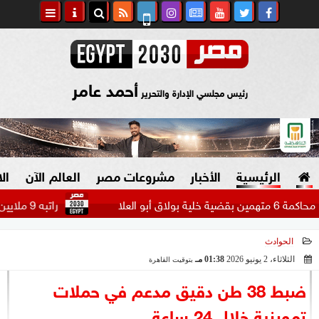
أحمد عامر
رئيس مجلسي الإدارة والتحرير
الرئيسية
الأخبار
مشروعات مصر
العالم الآن
ال
راتبه 9 ملايين دولار.. بيراميدز يتحرك لضم مهاجم الاتحاد السعودي...
الحوادث
السياسة
صنع في مصر
الثلاثاء، 2 يونيو 2026
01:38 مـ
بتوقيت القاهرة
2026-06-02 13:38:31
دين وفتاوى
ضبط 38 طن دقيق مدعم في حملات
الرئاسة
تموينية خلال 24 ساعة