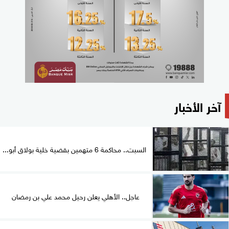
آخر الأخبار
السبت.. محاكمة 6 متهمين بقضية خلية بولاق أبو...
عاجل.. الأهلي يعلن رحيل محمد علي بن رمضان