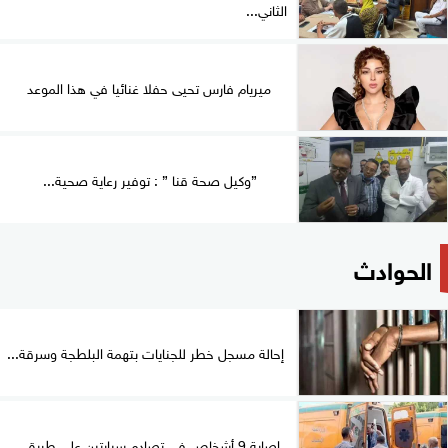
الثاني...
ميريام فارس تحيى حفلا غنائيا في هذا الموعد
”وكيل صحة قنا ” : توفير رعاية صحية...
الحوادث
إحالة مسجل خطر للجنايات بتهمة البلطجة وسرقة...
إصابة 9 أشخاص فى تصادم سيارتين على طريق...