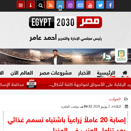
أحمد عامر
رئيس مجلسي الإدارة والتحرير
الرئيسية
الأخبار
مشروعات مصر
العالم الآن
ال
 على الأسواق لمواجهة كافة أشكال...
محافظ الإسكندرية: حملات م
الحوادث
السياسة
صنع في مصر
الثلاثاء، 2 يونيو 2026
04:52 مـ
بتوقيت القاهرة
2026-06-02 16:52:09
دين وفتاوى
إصابة 20 عاملاً زراعياً باشتباه تسمم غذائي
الرئاسة
بعد تناول العنب في المنيا