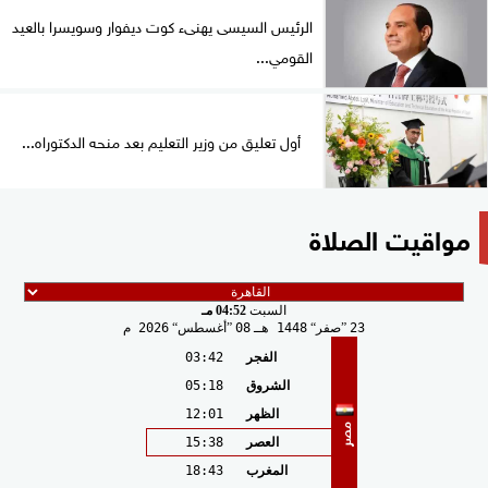
الرئيس السيسى يهنىء كوت ديفوار وسويسرا بالعيد
القومي...
أول تعليق من وزير التعليم بعد منحه الدكتوراه...
مواقيت الصلاة
السبت
04:52 مـ
23
صفر
1448 هـ
08
أغسطس
2026 م
الفجر
03:42
الشروق
05:18
الظهر
12:01
مصر
العصر
15:38
المغرب
18:43