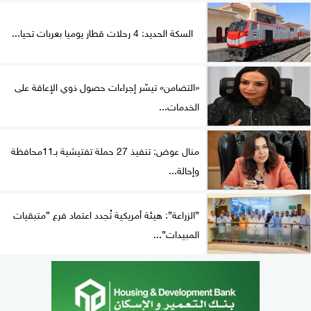
السكة الحديد: 4 رحلات قطار يوميا بعربات تحيا...
«التضامن» تيسّر إجراءات حصول ذوي الإعاقة على
الخدمات...
منال عوض: تنفيذ 27 حملة تفتيشية بـ11محافظة
وإحالة...
”الزراعة”: هيئة أمريكية تُجدد اعتماد فرع ”متبقيات
المبيدات”...