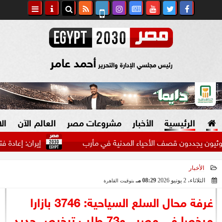
أحمد عامر
رئيس مجلسي الإدارة والتحرير
الرئيسية
الأخبار
مشروعات مصر
العالم الآن
ال
ددون قصف الأحياء المدنية في مأرب
إيران: إعادة فتح مضيق 
الأخبار
السياسة
صنع في مصر
الثلاثاء، 2 يونيو 2026
08:29 مـ
بتوقيت القاهرة
2026-06-02 20:29:05
دين وفتاوى
غرفة محال السلع السياحية: 3746 بازارا
الرئاسة
مرخصا في مصر.. و73 طلب ترخيص جديد