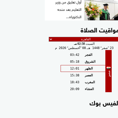
أول تعليق من وزير
التعليم بعد منحه
الدكتوراه...
واقيت الصلاة
السبت
02:58 مـ
23
صفر
1448 هـ
08
أغسطس
2026 م
الفجر
03:42
الشروق
05:18
الظهر
12:01
مصر
العصر
15:38
المغرب
18:43
العشاء
20:09
لفيس بوك