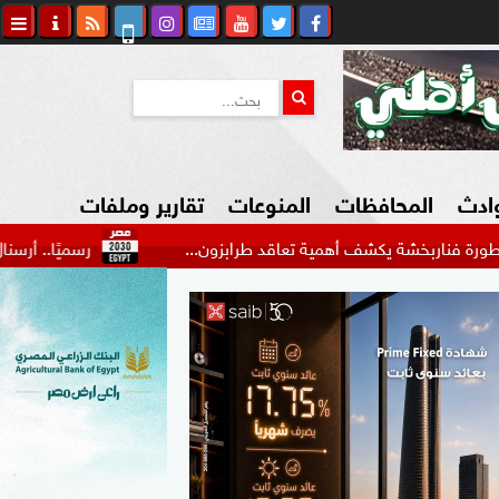
وادث
المحافظات
المنوعات
تقارير وملفات
ة يكشف أهمية تعاقد طرابزون...
رسميًا.. أرسنال يحسم صف
كاوي المواطن
السياحة في مصر
التكنولوجيا
المرأة والأسرة
السيارات