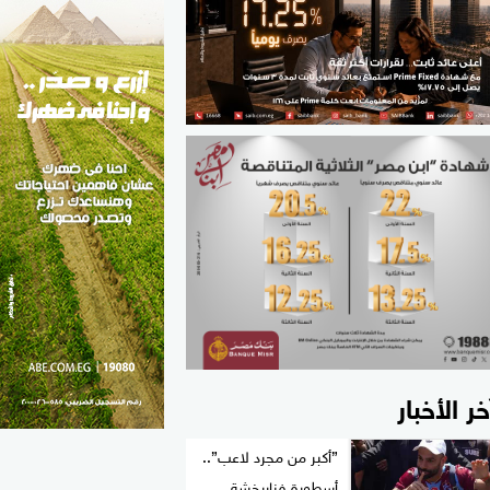
الطب والصحة
مواهب مصر
خر الأخبار
”أكبر من مجرد لاعب”..
أسطورة فناربخشة