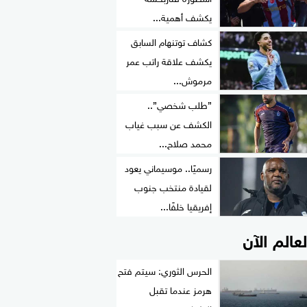
يكشف أهمية...
كشاف توتنهام السابق
يكشف علاقة راتب عمر
مرموش...
”طلب شخصي”..
الكشف عن سبب غياب
محمد صلاح...
رسميًا.. موسيماني يعود
لقيادة منتخب جنوب
إفريقيا خلفًا...
لعالم الآن
الحرس الثوري: سيتم فتح
هرمز عندما تقبل