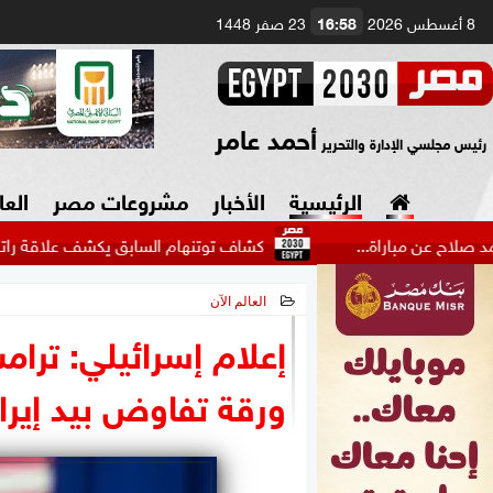
8 أغسطس 2026
16:58
23 صفر 1448
أحمد عامر
رئيس مجلسي الإدارة والتحرير
الرئيسية
الأخبار
مشروعات مصر
العا
اة...
كشاف توتنهام السابق يكشف علاقة راتب عمر مرموش 
العالم الآن
السياسة
صنع في مصر
2026-06-02 20:44:31
إعلام إسرائيلي: ترام
دين وفتاوى
ورقة تفاوض بيد إيرا
الرئاسة
البرلمان