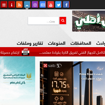
وادث
المحافظات
المنوعات
تقارير وملفات
فني لفريق الكرة بقيادة معتمد...
ارتفاع حصيلة شهداء العدوان الإسرائ
كاوي المواطن
السياحة في مصر
التكنولوجيا
المرأة والأسرة
السيارات