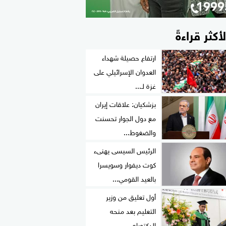
لأكثر قراءةً
ارتفاع حصيلة شهداء
العدوان الإسرائيلي على
غزة لـ...
بزشكيان: علاقات إيران
مع دول الجوار تحسنت
والضغوط...
الرئيس السيسى يهنىء
كوت ديفوار وسويسرا
بالعيد القومي...
أول تعليق من وزير
التعليم بعد منحه
الدكتوراه...