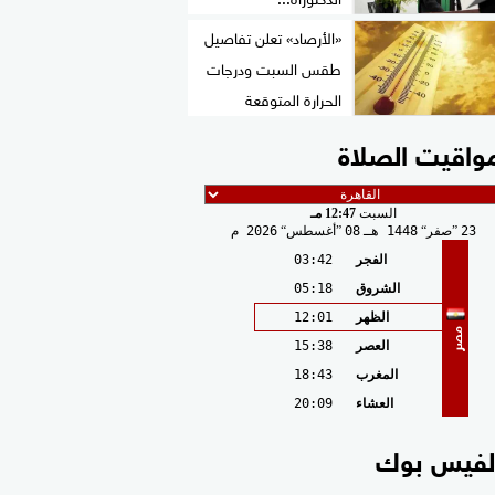
«الأرصاد» تعلن تفاصيل
طقس السبت ودرجات
الحرارة المتوقعة
واقيت الصلاة
السبت
12:47 مـ
23
صفر
1448 هـ
08
أغسطس
2026 م
الفجر
03:42
الشروق
05:18
الظهر
12:01
مصر
العصر
15:38
المغرب
18:43
العشاء
20:09
لفيس بوك