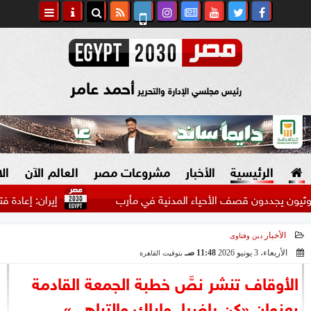
أحمد عامر
رئيس مجلسي الإدارة والتحرير
الرئيسية
الأخبار
مشروعات مصر
العالم الآن
ال
قصف الأحياء المدنية في مأرب
إيران: إعادة فتح مضيق هرمز م
الأخبار
دين وفتاوى
السياسة
صنع في مصر
الأربعاء، 3 يونيو 2026
11:48 صـ
بتوقيت القاهرة
2026-06-03 11:48:03
دين وفتاوى
الأوقاف تنشر نصَّ خطبة الجمعة القادمة
الرئاسة
بعنوان «كن راضيا..وإياك والتباهي»