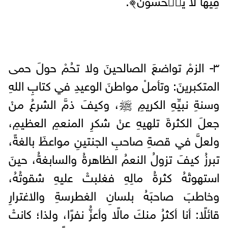
٣- الزمْ تواضعَ الصالحينَ ولا تحُمْ حولَ حمى
المتكبرينَ: وتأملْ مواطنَ الوعيدِ في كتابِ اللهِ
وسنةِ نبيِّهِ الكريمِ ﷺ، وكيفَ ذمَّ الشرعُ منْ
جعلَ الكثرةَ تلهيهِ عنْ شكرِ المنعمِ العظيمِ،
ولعلَّ في قصةِ صاحبِ الجنتينِ مواعظَ بالغةً،
تبرزُ كيفَ تزولُ النعمُ الظاهرةُ والسابغةُ، حينَ
استهوتْهُ كثرةُ مالِهِ فغلبتْ عليهِ شقوتُهُ،
وخاطبَ صاحبَهُ بلسانِ الغطرسةِ والاغترارِ
قائلًا: أنا أكثرُ منكَ مالًا وأعزُّ نفرًا، ولذا؛ كانتْ