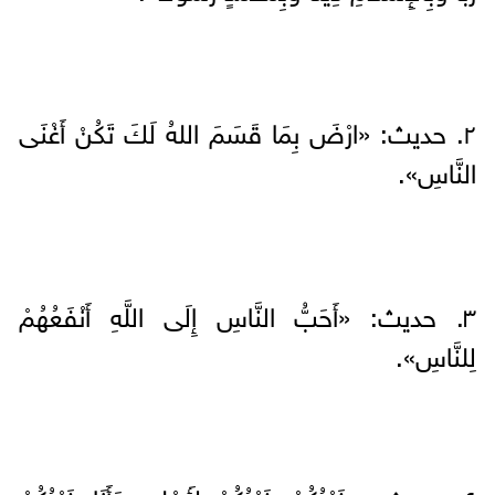
٢. حديث: «ارْضَ بِمَا قَسَمَ اللهُ لَكَ تَكُنْ أَغْنَى
النَّاسِ».
٣. حديث: «أَحَبُّ النَّاسِ إِلَى اللَّهِ أَنْفَعُهُمْ
لِلنَّاسِ».