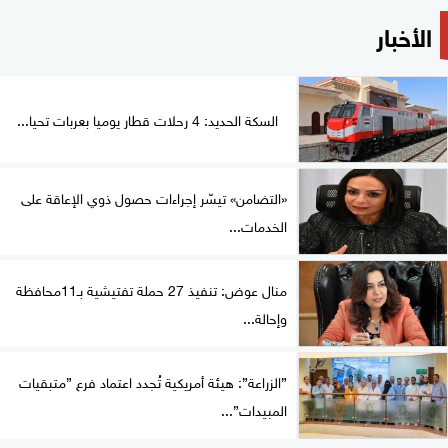
الأخبار
السكة الحديد: 4 رحلات قطار يوميا بعربات تحيا...
«التضامن» تيسّر إجراءات حصول ذوي الإعاقة على
الخدمات...
منال عوض: تنفيذ 27 حملة تفتيشية بـ11محافظة
وإحالة...
”الزراعة”: هيئة أمريكية تُجدد اعتماد فرع ”متبقيات
المبيدات”...