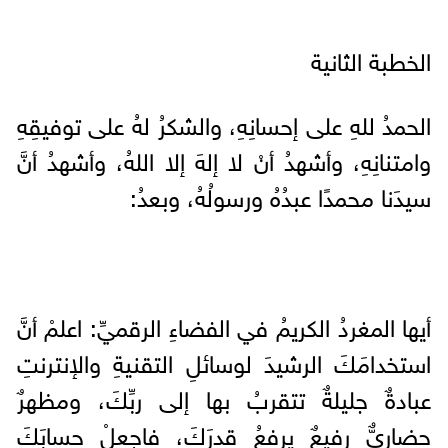
الخطبة الثانية
الحمدُ للهِ على إحسانِهِ، والشكرُ لهُ على توفيقِهِ
وامتنانِهِ، وأشهدُ أنْ لا إلهَ إلا اللهُ، وأشهدُ أنَّ
سيدَنا محمدًا عبدُهُ ورسولُهُ، وبعدُ:
أيها المغردُ الكريمُ في الفضاءِ الرقميِّ: اعلمْ أنَّ
استخدامَكَ الرشيدَ لوسائلِ التقنيةِ والإنترنتِ
عبادةٌ جليلةٌ تتقربُ بها إلى ربِّكَ، ومظهرٌ
حضاريٌّ رفيعٌ يرفعُ قدرَكَ، فاجعلْ حسابَكَ