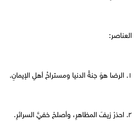
العناصر:
١. الرضا هوَ جنةُ الدنيا ومستراحُ أهلِ الإيمانِ.
٢. احذرْ زيفَ المظاهرِ، وأصلحْ خفيَّ السرائرِ.