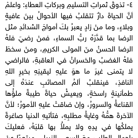
٤- تذوقْ ثمراتِ التسليمِ وبركاتِ العطاءِ: واعلمْ
أنَّ الحياةَ دارٌ تتقلبُ فيها الأحوالُ بينَ عافيةٍ
وبلاءٍ، وما منْ زادٍ يعبرُ بكَ أمواجَ الشدائدِ مثل
الرضا بما قدَّرَهُ ربُّ السماءِ، فمنْ رضيَ فلهُ
الرضا الحسنُ منَ المولى الكريمِ، ومنْ سخطَ
فلهُ الغضبُ والخسرانُ في العاقبةِ، فالراضي
لا يتمنى غيرَ ما هوَ عليهِ ليقينِهِ بخيرِ اللهِ
النافذِ، فينقلبُ ألمُ المصائبِ عندَهُ إلى
طمأنينةٍ راسخةٍ، ويعيشُ حياةً طيبةً ملؤُها
القناعةُ والسرورُ، وإنْ ضاقتْ عليهِ الأمورُ؛ لأنَّ
الآخرةَ همُّهُ وغايةُ مطلبِهِ، فتأتيهِ الدنيا صاغرةً
يملكُها في يدِهِ ولا يملأُ بها قلبَهُ، فعليكَ
بإجمالِ الطلبِ معَ السعيِ النبيلِ، مبتعدًا عنْ