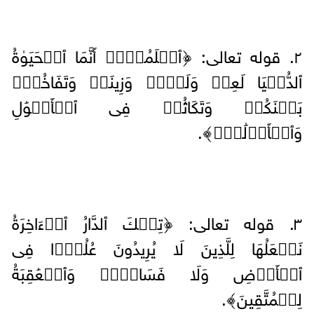
٢. قوله تعالى: ﴿ٱعۡلَمُوۤا۟ أَنَّمَا ٱلۡحَیَوٰةُ
ٱلدُّنۡیَا لَعِبࣱ وَلَهۡوࣱ وَزِینَةࣱ وَتَفَاخُرُۢ
بَیۡنَكُمۡ وَتَكَاثُرࣱ فِی ٱلۡأَمۡوَٰلِ
وَٱلۡأَوۡلَٰدِۖ﴾.
٣. قوله تعالى: ﴿تِلۡكَ ٱلدَّارُ ٱلۡءَاخِرَةُ
نَجۡعَلُهَا لِلَّذِینَ لَا یُرِیدُونَ عُلُوࣰّا فِی
ٱلۡأَرۡضِ وَلَا فَسَادࣰاۚ وَٱلۡعَٰقِبَةُ
لِلۡمُتَّقِینَ﴾.