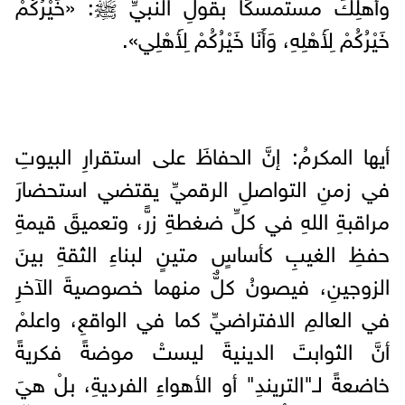
وأهلِكَ مستمسكًا بقولِ النبيِّ ﷺ: «خَيْرُكُمْ
خَيْرُكُمْ لِأَهْلِهِ، وَأَنَا خَيْرُكُمْ لِأَهْلِي».
أيها المكرمُ: إنَّ الحفاظَ على استقرارِ البيوتِ
في زمنِ التواصلِ الرقميِّ يقتضي استحضارَ
مراقبةِ اللهِ في كلِّ ضغطةِ زرٍّ، وتعميقَ قيمةِ
حفظِ الغيبِ كأساسٍ متينٍ لبناءِ الثقةِ بينَ
الزوجينِ، فيصونُ كلٌّ منهما خصوصيةَ الآخرِ
في العالمِ الافتراضيِّ كما في الواقعِ، واعلمْ
أنَّ الثوابتَ الدينيةَ ليستْ موضةً فكريةً
خاضعةً لـ"التريندِ" أو الأهواءِ الفرديةِ، بلْ هيَ