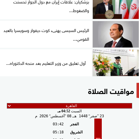
بزشكيان: علاقات إيران مع دول الجوار تحسنت
والضغوط...
الرئيس السيسى يهنىء كوت ديفوار وسويسرا بالعيد
القومي...
أول تعليق من وزير التعليم بعد منحه الدكتوراه...
مواقيت الصلاة
السبت
04:52 مـ
23
صفر
1448 هـ
08
أغسطس
2026 م
الفجر
03:42
الشروق
05:18