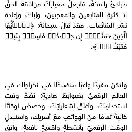
مبادئُ راسخةٌ، فاجعلْ معيارَكَ موافقةَ الحقِّ
لا كثرةَ المتابعينَ والمعجبينَ، وإياكَ وإعادةَ
نشرِ الشائعاتِ، فقدْ قالَ سبحانهُ: ﴿یَٰۤأَیُّهَا
ٱلَّذِینَ ءَامَنُوۤا۟ إِن جَاۤءَكُمۡ فَاسِقُۢ بِنَبَإࣲ
فَتَبَیَّنُوۤا۟﴾.
ولتكنْ مغردًا واعيًا منضبطًا في انخراطِك في
العالمِ الرقميِّ بضوابطَ هاديةٍ: نظّمْ وقتَ
استخدامِكَ، وأغلقْ إشعاراتِكَ، وخصصْ أوقاتًا
خاليةً تمامًا منَ الهواتفِ معَ أسرتِكَ، واستبدلِ
الوقتَ الرقميَّ بأنشطةٍ واقعيةٍ نافعةٍ، واتقِ