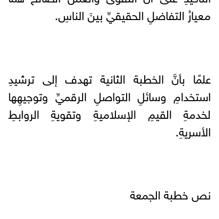
معيارُ التفاضلِ الحقيقيِّ بينَ الناسِ.
علمًا بأنَّ الخطبة الثانية تهدف إلى ترشيدِ
استخدامِ وسائلِ التواصلِ الرقميِّ وتوجيهِها
لخدمةِ القيمِ الإسلاميةِ وتقويةِ الروابطِ
الأسريةِ.
نص خطبة الجمعة