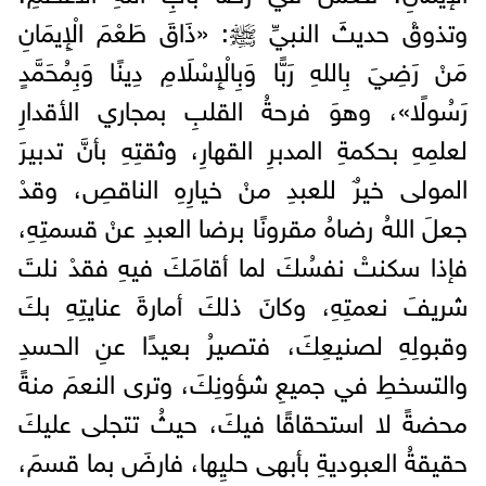
وتذوقْ حديثَ النبيِّ ﷺ: «ذَاقَ طَعْمَ الْإِيمَانِ
مَنْ رَضِيَ بِاللهِ رَبًّا وَبِالْإِسْلَامِ دِينًا وَبِمُحَمَّدٍ
رَسُولًا»، وهوَ فرحةُ القلبِ بمجاري الأقدارِ
لعلمِهِ بحكمةِ المدبرِ القهارِ، وثقتِهِ بأنَّ تدبيرَ
المولى خيرٌ للعبدِ منْ خيارِهِ الناقصِ، وقدْ
جعلَ اللهُ رضاهُ مقرونًا برضا العبدِ عنْ قسمتِهِ،
فإذا سكنتْ نفسُكَ لما أقامَكَ فيهِ فقدْ نلتَ
شريفَ نعمتِهِ، وكانَ ذلكَ أمارةَ عنايتِهِ بكَ
وقبولِهِ لصنيعِكَ، فتصيرُ بعيدًا عنِ الحسدِ
والتسخطِ في جميعِ شؤونِكَ، وترى النعمَ منةً
محضةً لا استحقاقًا فيكَ، حيثُ تتجلى عليكَ
حقيقةُ العبوديةِ بأبهى حليِها، فارضَ بما قسمَ،