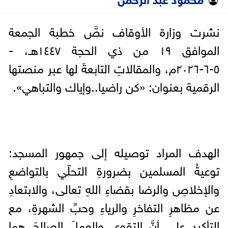
نشرت وزارة الأوقاف نصَّ خطبة الجمعة
الموافق ١٩ من ذي الحجة ١٤٤٧هـ، -
٥-٦-٢٠٢٦م، والمقالاتِ التابعةَ لها عبر منصتها
الرقمية بعنوان: «كن راضيا..وإياك والتباهي».
الهدف المراد توصيله إلى جمهور المسجد:
توعيةُ المسلمين بضرورةِ التحلّي بالتواضعِ
والإخلاصِ والرضا بقضاءِ اللهِ تعالى، والابتعادِ
عن مظاهرِ التفاخرِ والرياءِ وحبِّ الشهرةِ، مع
التأكيدِ على أنَّ التقوى والعملَ الصالحَ هما