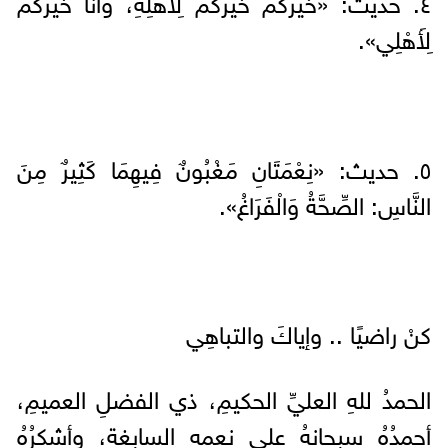
٤. حديث: «خَيْرُكُمْ خَيْرُكُمْ لِأَهْلِهِ، وَأَنَا خَيْرُكُمْ
لِأَهْلِي».
٥. حديث: «نِعْمَتَانِ مَغْبُونٌ فِيهِمَا كَثِيرٌ مِنَ
النَّاسِ: الصِّحَّةُ وَالْفَرَاغُ».
كنْ راضيًا .. وإياكَ والتباهِي
الحمدُ للهِ العليِّ الحكيمِ، ذي الفضلِ العميمِ،
أحمدُهُ سبحانهُ على نعمِهِ السابغةِ، وأشكرُهُ