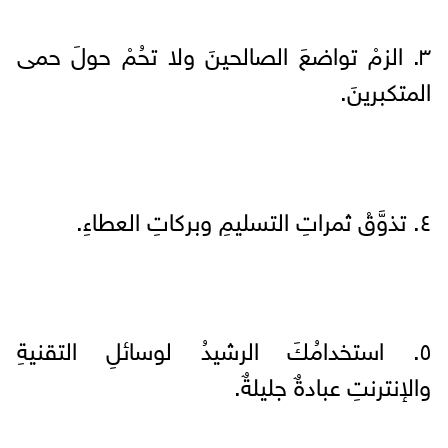
٣. الزمْ تواضعَ الصالحينَ ولا تحُمْ حولَ حمى
المتكبرينَ.
٤. تذوَّقْ ثمراتِ التسليمِ وبركاتِ العطاءِ.
٥. استخدامُكَ الرشيدُ لوسائلِ التقنيةِ
والإنترنتِ عبادةٌ جليلةٌ.