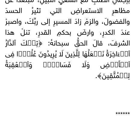
مظاهرِ الاستعراضِ التي تثيرُ الحسدَ
والفضولَ، والزمْ زادَ المسيرِ إلى ربِّكَ، واصبرْ
عندَ الكدرِ، وارضَ بحكمِ القدرِ، تنلْ هذا
الشرفَ، قالَ الحقُّ سبحانهُ: ﴿تِلۡكَ ٱلدَّارُ
ٱلۡءَاخِرَةُ نَجۡعَلُهَا لِلَّذِینَ لَا یُرِیدُونَ عُلُوࣰّا فِی
ٱلۡأَرۡضِ وَلَا فَسَادࣰاۚ وَٱلۡعَٰقِبَةُ
لِلۡمُتَّقِینَ﴾.
******