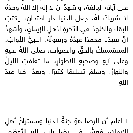
على آياتِهِ البالغةِ، وأشهدُ أنْ لا إلهَ إلا اللهُ وحدَهُ
لا شريكَ لهُ، جعلَ الدنيا دارَ امتحانٍ، وكتبَ
البقاءَ والخلودَ في الآخرةِ لأهلِ الإيمانِ، وأشهدُ
أنَّ سيدَنا محمدًا عبدُهُ ورسولُهُ، النبيُّ الأوابُ،
المستمسكُ بالحقِّ والصوابِ، صلى اللهُ عليهِ
وعلى آلِهِ وصحبِهِ الأطهارِ، ما تعاقبَ الليلُ
والنهارُ، وسلمَ تسليمًا كثيرًا، وبعدُ: فيا عبدَ
اللهِ.
١-اعلم أن الرضا هوَ جنةُ الدنيا ومستراحُ أهلِ
الإيمانِ، فعشْ في رضا بابِ اللهِ الأعظمِ،