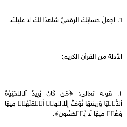
٦. اجعلْ حسابَكَ الرقميَّ شاهدًا لكَ لا عليكَ.
الأدلة من القرآن الكريم:
١. قوله تعالى: ﴿مَن كَانَ یُرِیدُ ٱلۡحَیَوٰةَ
ٱلدُّنۡیَا وَزِینَتَهَا نُوَفِّ إِلَیۡهِمۡ أَعۡمَٰلَهُمۡ فِیهَا
وَهُمۡ فِیهَا لَا یُبۡخَسُونَ﴾.