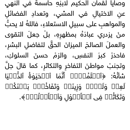
وصايا لقمان الحكيم لابنِهِ حاسمةً في النهيِ
عنِ الاختيالِ في المشيِ، وتعدادِ الفضائلِ
والمواهبِ على سبيلِ الاستعلاءِ، فاللهُ لا يحبُّ
منْ يزدري عبادَهُ بمظهرِهِ، بلْ جعلَ التقوى
والعملَ الصالحَ الميزانَ الحقَّ لتفاضلِ البشرِ،
فاحذرْ كبرَ النفسِ، والزمْ حسنَ السلوكِ،
وتجنبْ مواطنَ التفاخرِ والتكاثرِ، كما قالَ جلَّ
شأنُهُ: ﴿ٱعۡلَمُوۤا۟ أَنَّمَا ٱلۡحَیَوٰةُ ٱلدُّنۡیَا
لَعِبࣱ وَلَهۡوࣱ وَزِینَةࣱ وَتَفَاخُرُۢ بَیۡنَكُمۡ
وَتَكَاثُرࣱ فِی ٱلۡأَمۡوَٰلِ وَٱلۡأَوۡلَٰدِۖ﴾.