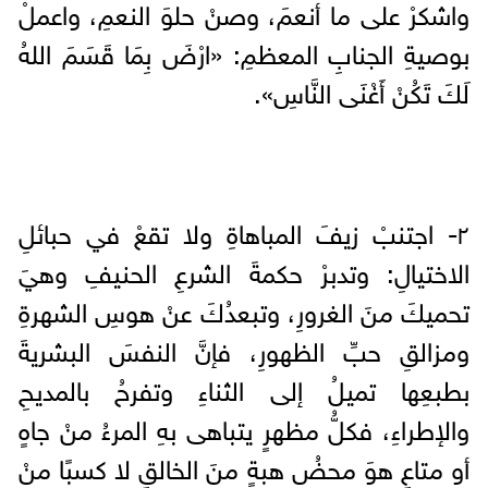
واشكرْ على ما أنعمَ، وصنْ حلوَ النعمِ، واعملْ
بوصيةِ الجنابِ المعظمِ: «ارْضَ بِمَا قَسَمَ اللهُ
لَكَ تَكُنْ أَغْنَى النَّاسِ».
٢- اجتنبْ زيفَ المباهاةِ ولا تقعْ في حبائلِ
الاختيالِ: وتدبرْ حكمةَ الشرعِ الحنيفِ وهيَ
تحميكَ منَ الغرورِ، وتبعدُكَ عنْ هوسِ الشهرةِ
ومزالقِ حبِّ الظهورِ، فإنَّ النفسَ البشريةَ
بطبعِها تميلُ إلى الثناءِ وتفرحُ بالمديحِ
والإطراءِ، فكلُّ مظهرٍ يتباهى بهِ المرءُ منْ جاهٍ
أو متاعٍ هوَ محضُ هبةٍ منَ الخالقِ لا كسبًا منْ