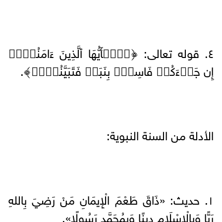
٤. قوله تعالى: ﴿یَٰۤأَیُّهَا ٱلَّذِینَ ءَامَنُوۤا۟
إِن جَاۤءَكُمۡ فَاسِقُۢ بِنَبَإࣲ فَتَبَیَّنُوۤا۟﴾.
الأدلة من السنة النبوية:
١. حديث: «ذَاقَ طَعْمَ الْإِيمَانِ مَنْ رَضِيَ بِاللهِ
رَبًّا وَبِالْإِسْلَامِ دِينًا وَبِمُحَمَّدٍ رَسُولًا».