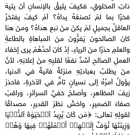
ذاتِ المخلوقِ، فكيفَ يليقُ بالإنسانِ أنْ يتيهَ
فخرًا بما لمْ تصنعْهُ يداهُ؟ أمْ كيفَ يفتخرُ
العاقلُ بجميلٍ لمْ يكنْ منْ نبعِ هداهُ؟ ومنْ هنا
كانَ الصالحونَ يَفرُّونَ منَ المباهاةِ بالطاعةِ
والعلمِ حذرًا منَ الرياءِ، إذْ كانَ أحدُهُمْ يرى إخفاءَ
العملِ الصالحِ أشدَّ نفعًا لقلبِهِ منْ إعلانِهِ، لأنَّ
منْ يطلبُ بعبادتِهِ منزلةً فانيةً في الدنيا،
يؤولُ أمرُهُ إلى نسيانٍ تامٍّ في الآخرةِ، فاحذرْ
زيفَ المظاهرِ، وأصلحْ خفيَّ السرائرِ، وراقبْ
صفاءَ الضميرِ، واخشَ نظرَ القديرِ، مصداقًا
لقولِهِ تعالى: ﴿مَن كَانَ یُرِیدُ ٱلۡحَیَوٰةَ ٱلدُّنۡیَا
وَزِینَتَهَا نُوَفِّ إِلَیۡهِمۡ أَعۡمَٰلَهُمۡ فِیهَا وَهُمۡ
فِیهَا لَا یُبۡخَسُونَ﴾.