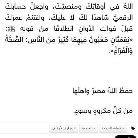
اللهَ في أوقاتِكَ ومنصتِكَ، واجعلْ حسابَكَ
الرقميَّ شاهدًا لكَ لا عليكَ، واغتنمْ عمرَكَ
قبلَ فواتِ الأوانِ انطلاقًا منْ قولِهِ ﷺ:
«نِعْمَتَانِ مَغْبُونٌ فِيهِمَا كَثِيرٌ مِنَ النَّاسِ: الصِّحَّةُ
وَالْفَرَاغُ».
حفظَ اللهُ مصرَ وأهلَها
منْ كلِّ مكروهٍ وسوءٍ.
خطبة الجمعة
الجمعة
وزارة الأوقاف