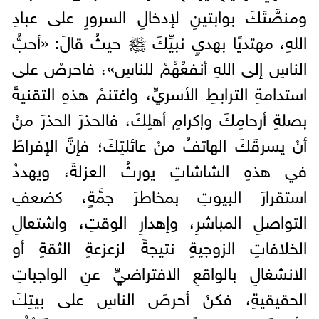
ومنصَّتَكَ بوابتينِ لإدخالِ السرورِ على عبادِ
اللهِ، مهتديًا بهديِ نبيِّكَ ﷺ حيثُ قالَ: «أحبُّ
الناسِ إلى اللهِ أنفعُهُمْ للناسِ»، فاحرصْ على
استدامةِ الترابطِ الأسريِّ، واغتنمْ هذهِ التقنيةَ
بصلةِ أرحامِكَ وإكرامِ أهلِكَ، فالحذرَ الحذرَ منْ
أنْ يسرقَكَ الهاتفُ منْ عائلتِكَ؛ فإنَّ الإفراطَ
في هذهِ الشاشاتِ يورثُ العزلةَ، ويهددُ
استقرارَ البيوتِ بمخاطرَ جمَّةٍ، كضعفِ
التواصلِ المباشرِ، وإهدارِ الوقتِ، واشتعالِ
الخلافاتِ الزوجيةِ نتيجةً لزعزعةِ الثقةِ أو
الانشغالِ بالواقعِ الافتراضيِّ عنِ الواجباتِ
الحقيقيةِ، فكنْ أحرصَ الناسِ على بيتِكَ