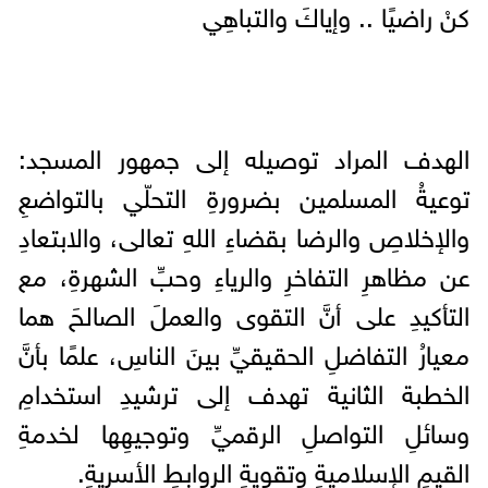
كنْ راضيًا .. وإياكَ والتباهِي
الهدف المراد توصيله إلى جمهور المسجد:
توعيةُ المسلمين بضرورةِ التحلّي بالتواضعِ
والإخلاصِ والرضا بقضاءِ اللهِ تعالى، والابتعادِ
عن مظاهرِ التفاخرِ والرياءِ وحبِّ الشهرةِ، مع
التأكيدِ على أنَّ التقوى والعملَ الصالحَ هما
معيارُ التفاضلِ الحقيقيِّ بينَ الناسِ، علمًا بأنَّ
الخطبة الثانية تهدف إلى ترشيدِ استخدامِ
وسائلِ التواصلِ الرقميِّ وتوجيهِها لخدمةِ
القيمِ الإسلاميةِ وتقويةِ الروابطِ الأسريةِ.