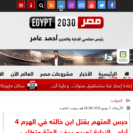
أحمد عامر
رئيس مجلسي الإدارة والتحرير
الرئيسية
الأخبار
مشروعات مصر
العالم الآن
ال
مار غزة ستستغرق سنوات.. وعلينا أن...
سكان مايوركا يتظاهرو
الحوادث
السياسة
صنع في مصر
الأربعاء، 3 يونيو 2026
11:54 صـ
بتوقيت القاهرة
2026-06-03 11:54:02
دين وفتاوى
حبس المتهم بقتل ابن خالته في الهرم 4
الرئاسة
أيام.. النيابة تصرح بدفن الجثة وتطلب