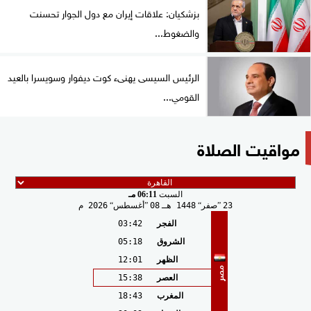
بزشكيان: علاقات إيران مع دول الجوار تحسنت
والضغوط...
الرئيس السيسى يهنىء كوت ديفوار وسويسرا بالعيد
القومي...
مواقيت الصلاة
السبت
06:11 مـ
23
صفر
1448 هـ
08
أغسطس
2026 م
الفجر
03:42
الشروق
05:18
الظهر
12:01
مصر
العصر
15:38
المغرب
18:43