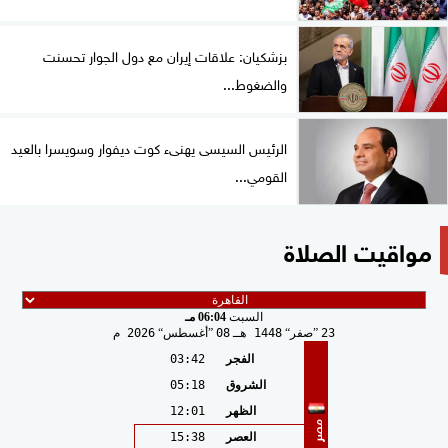
بزشكيان: علاقات إيران مع دول الجوار تحسنت
والضغوط...
الرئيس السيسى يهنىء كوت ديفوار وسويسرا بالعيد
القومي...
مواقيت الصلاة
السبت
06:04 مـ
23
صفر
1448 هـ
08
أغسطس
2026 م
الفجر
03:42
الشروق
05:18
الظهر
12:01
مصر
العصر
15:38