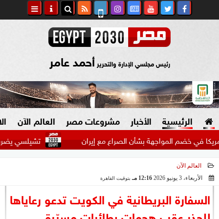
أحمد عامر
رئيس مجلسي الإدارة والتحرير
الرئيسية
الأخبار
مشروعات مصر
العالم الآن
ال
خضم المواجهة بشأن الصراع مع إيران
تشيلسي يضرب ميلان بثل
العالم الآن
السياسة
صنع في مصر
الأربعاء، 3 يونيو 2026
12:16 مـ
بتوقيت القاهرة
2026-06-03 12:16:30
دين وفتاوى
السفارة البريطانية في الكويت تدعو رعاياها
الرئاسة
للحذر عقب هجمات بطائرات مسيّرة