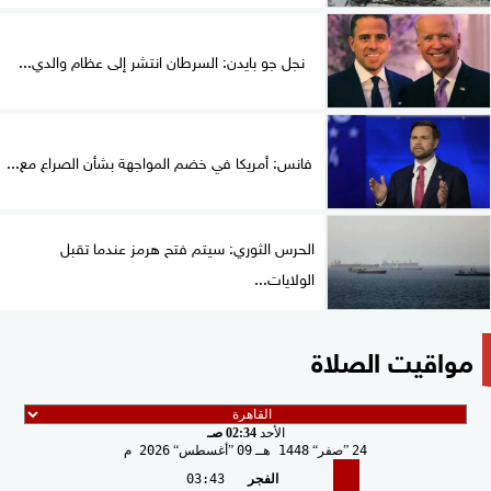
نجل جو بايدن: السرطان انتشر إلى عظام والدي...
فانس: أمريكا في خضم المواجهة بشأن الصراع مع...
الحرس الثوري: سيتم فتح هرمز عندما تقبل
الولايات...
مواقيت الصلاة
الأحد
02:34 صـ
24
صفر
1448 هـ
09
أغسطس
2026 م
الفجر
03:43