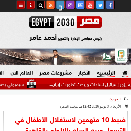
أحمد عامر
رئيس مجلسي الإدارة والتحرير
الرئيسية
الأخبار
مشروعات مصر
العالم الآن
ال
إسرائيل لساعات ويبحث تطورات إيران...
سيميوني يحسم موقفه م
الحوادث
السياسة
صنع في مصر
الأربعاء، 3 يونيو 2026
12:42 مـ
بتوقيت القاهرة
2026-06-03 12:42:40
دين وفتاوى
ضبط 10 متهمين لاستغلال الأطفال في
الرئاسة
التسول وبيع السلع بالإلحاح بالقاهرة..