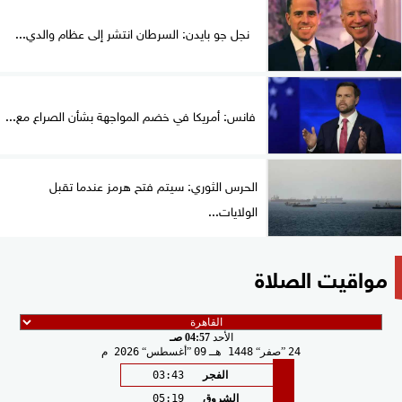
نجل جو بايدن: السرطان انتشر إلى عظام والدي...
فانس: أمريكا في خضم المواجهة بشأن الصراع مع...
الحرس الثوري: سيتم فتح هرمز عندما تقبل
الولايات...
مواقيت الصلاة
الأحد
04:57 صـ
24
صفر
1448 هـ
09
أغسطس
2026 م
الفجر
03:43
الشروق
05:19