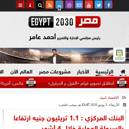
أحمد عامر
رئيس مجلسي الإدارة والتحرير
الرئيسية
الأخبار
مشروعات مصر
العالم الآن
ال
انطلاق تصوير فيلم «الفيل ع الدرفيل»
فانس: أمريكا في خض
الاقتصاد
البنوك
السياسة
صنع في مصر
الأربعاء، 3 يونيو 2026
12:47 مـ
بتوقيت القاهرة
2026-06-03 12:47:58
دين وفتاوى
البنك المركزي : 1.1 تريليون جنيه ارتفاعا
الرئاسة
بالسيولة المحلية خلال 4 أشهر