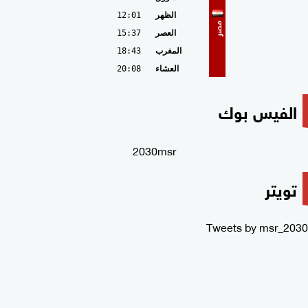
الظهر
12:01
مصر
العصر
15:37
المغرب
18:43
العشاء
20:08
الفيس بوك
2030msr
تويتر
Tweets by msr_2030