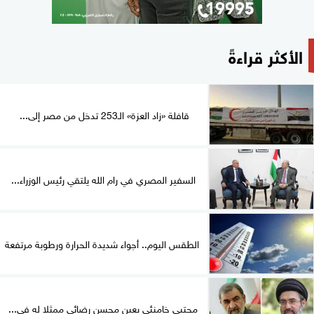
الأكثر قراءةً
قافلة «زاد العزة» الـ253 تدخل من مصر إلى...
السفير المصري في رام الله يلتقي رئيس الوزراء...
الطقس اليوم.. أجواء شديدة الحرارة ورطوبة مرتفعة
مجتبى خامنئي يعين محسن رضائي ممثلا له في...