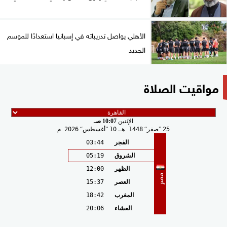
الأهلي يواصل تدريباته في إسبانيا استعدادًا للموسم
الجديد
مواقيت الصلاة
الإثنين
10:07 صـ
25
صفر
1448 هـ
10
أغسطس
2026 م
الفجر
03:44
الشروق
05:19
الظهر
12:00
مصر
العصر
15:37
المغرب
18:42
العشاء
20:06