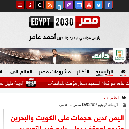
أحمد عامر
رئيس مجلسي الإدارة والتحرير
الرئيسية
الأخبار
مشروعات مصر
العالم الآن
ال
ع عُمان لتحديد مسار مؤقت للملاحة...
أمينة خليل تنتهي من 
العالم الآن
السياسة
صنع في مصر
الأربعاء، 3 يونيو 2026
12:52 مـ
بتوقيت القاهرة
2026-06-03 12:52:17
دين وفتاوى
اليمن تدين هجمات على الكويت والبحرين
الرئاسة
وتدعو لموقف دولي رادع ضد التصعيد