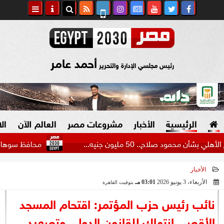
أحمد عامر
رئيس مجلسي الإدارة والتحرير
الرئيسية
الأخبار
مشروعات مصر
العالم الآن
ال
لاح.. 50 مليون جنيه...
محافظ سوهاج يخفض تنسيق القب
الأخبار
السياسة
صنع في مصر
الأربعاء، 3 يونيو 2026
03:01 مـ
بتوقيت القاهرة
2026-06-03 15:01:54
دين وفتاوى
نائب رئيس حزب المؤتمر: اقتحام المسجد
الرئاسة
الأقصي انتهاك للقانون الدولي وتصعيد