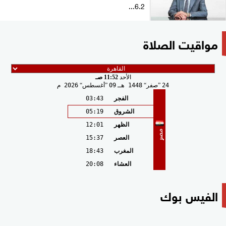
6.2...
مواقيت الصلاة
الأحد
11:52 صـ
24
صفر
1448 هـ
09
أغسطس
2026 م
الفجر
03:43
الشروق
05:19
الظهر
12:01
مصر
العصر
15:37
المغرب
18:43
العشاء
20:08
الفيس بوك