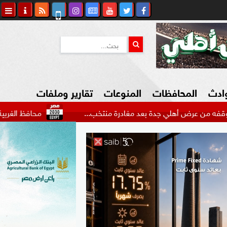
وادث
المحافظات
المنوعات
تقارير وملفات
ي جدة بعد مغادرة منتخب...
محافظ الغربية: نضع بناء ال
كاوي المواطن
السياحة في مصر
التكنولوجيا
المرأة والأسرة
السيارات