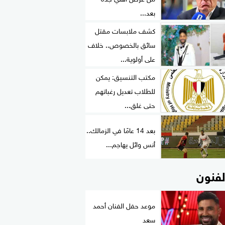
بعد...
كشف ملابسات مقتل
سائق بالخصوص.. خلاف
على أولوية...
مكتب التنسيق: يمكن
للطلاب تعديل رغباتهم
حتى غلق...
بعد 14 عامًا في الزمالك..
أنس وائل يهاجم...
لفنون
موعد حفل الفنان أحمد
سعد