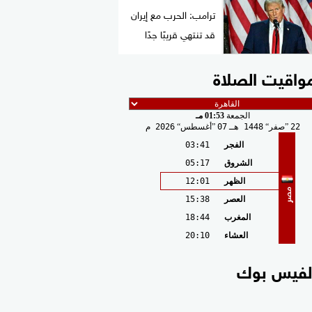
ترامب: الحرب مع إيران
قد تنتهي قريبًا جدًا
واقيت الصلاة
الجمعة
01:53 مـ
22
صفر
1448 هـ
07
أغسطس
2026 م
الفجر
03:41
الشروق
05:17
الظهر
12:01
مصر
العصر
15:38
المغرب
18:44
العشاء
20:10
لفيس بوك