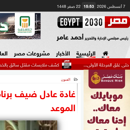
7 أغسطس 2026
15:53
22 صفر 1448
أحمد عامر
رئيس مجلسي الإدارة والتحرير
الرئيسية
الأخبار
مشروعات مصر
العا
 الأولى...
كشف ملابسات مقتل سائق بالخصوص.. خلاف على
الفنون
السياسة
صنع في مصر
2026-06-04 07:51:29
غادة عادل ضيف برنا
دين وفتاوى
الموعد
الرئاسة
البرلمان