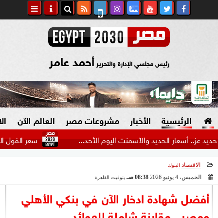
أحمد عامر
رئيس مجلسي الإدارة والتحرير
الرئيسية
الأخبار
مشروعات مصر
العالم الآن
ال
ار الحديد والأسمنت اليوم الأحد...
سعر الفول اليوم الأحد عند
الاقتصاد
البنوك
السياسة
صنع في مصر
الخميس، 4 يونيو 2026
08:38 صـ
بتوقيت القاهرة
2026-06-04 08:38:09
دين وفتاوى
أفضل شهادة ادخار الآن في بنكي الأهلي
الرئاسة
ومصر.. مقارنة شاملة للعوائد