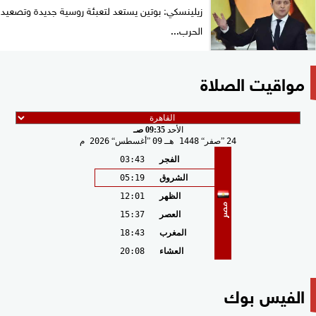
زيلينسكي: بوتين يستعد لتعبئة روسية جديدة وتصعيد
الحرب...
مواقيت الصلاة
الأحد
09:35 صـ
24
صفر
1448 هـ
09
أغسطس
2026 م
الفجر
03:43
الشروق
05:19
الظهر
12:01
مصر
العصر
15:37
المغرب
18:43
العشاء
20:08
الفيس بوك