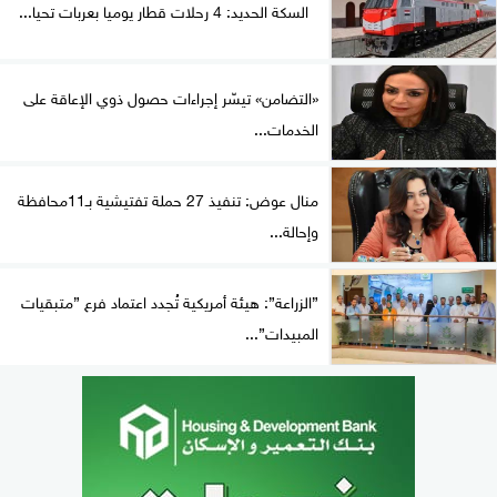
السكة الحديد: 4 رحلات قطار يوميا بعربات تحيا...
«التضامن» تيسّر إجراءات حصول ذوي الإعاقة على
الخدمات...
منال عوض: تنفيذ 27 حملة تفتيشية بـ11محافظة
وإحالة...
”الزراعة”: هيئة أمريكية تُجدد اعتماد فرع ”متبقيات
المبيدات”...