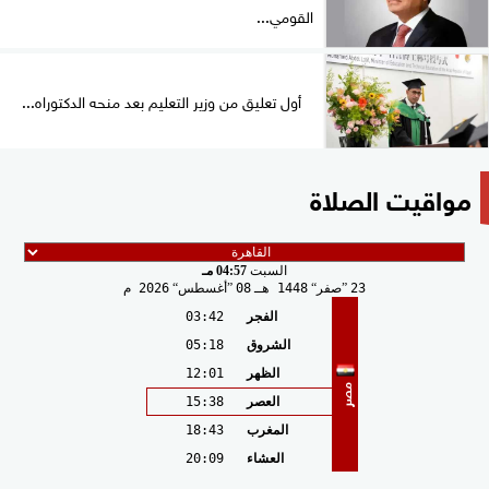
القومي...
أول تعليق من وزير التعليم بعد منحه الدكتوراه...
مواقيت الصلاة
السبت
04:57 مـ
23
صفر
1448 هـ
08
أغسطس
2026 م
الفجر
03:42
الشروق
05:18
الظهر
12:01
مصر
العصر
15:38
المغرب
18:43
العشاء
20:09