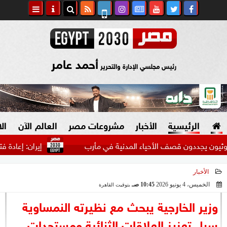
أحمد عامر
رئيس مجلسي الإدارة والتحرير
الرئيسية
الأخبار
مشروعات مصر
العالم الآن
ال
دون قصف الأحياء المدنية في مأرب
إيران: إعادة فتح مضيق ه
الأخبار
السياسة
صنع في مصر
الخميس، 4 يونيو 2026
10:45 صـ
بتوقيت القاهرة
2026-06-04 10:45:55
دين وفتاوى
وزير الخارجية يبحث مع نظيرته النمساوية
الرئاسة
سبل تعزيز العلاقات الثنائية ومستجدات