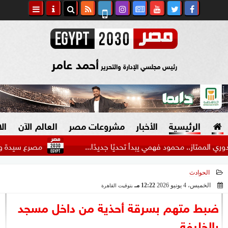
أحمد عامر
رئيس مجلسي الإدارة والتحرير
الرئيسية
الأخبار
مشروعات مصر
العالم الآن
ال
.. محمود فهمي يبدأ تحديًا جديدًا...
مصرع سيدة وإصابة 22 شخصا في حادث مرورع بالطريق الدولي...
الحوادث
السياسة
صنع في مصر
الخميس، 4 يونيو 2026
12:22 مـ
بتوقيت القاهرة
2026-06-04 12:22:09
دين وفتاوى
ضبط متهم بسرقة أحذية من داخل مسجد
الرئاسة
بالخليفة