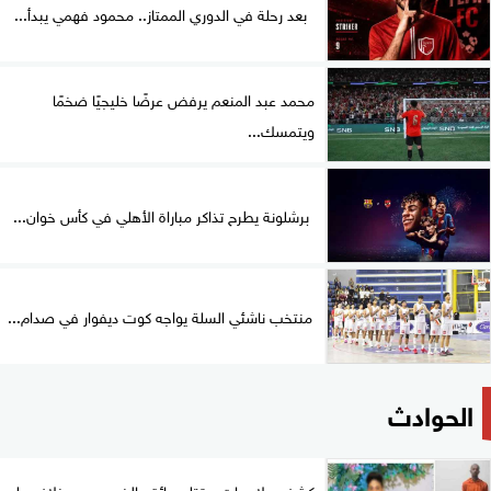
بعد رحلة في الدوري الممتاز.. محمود فهمي يبدأ...
محمد عبد المنعم يرفض عرضًا خليجيًا ضخمًا
ويتمسك...
برشلونة يطرح تذاكر مباراة الأهلي في كأس خوان...
منتخب ناشئي السلة يواجه كوت ديفوار في صدام...
الحوادث
كشف ملابسات مقتل سائق بالخصوص.. خلاف على