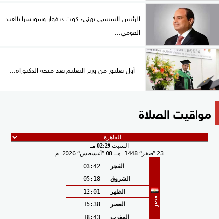
الرئيس السيسى يهنىء كوت ديفوار وسويسرا بالعيد
القومي...
أول تعليق من وزير التعليم بعد منحه الدكتوراه...
مواقيت الصلاة
السبت
02:29 مـ
23
صفر
1448 هـ
08
أغسطس
2026 م
الفجر
03:42
الشروق
05:18
الظهر
12:01
مصر
العصر
15:38
المغرب
18:43