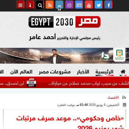
أحمد عامر
رئيس مجلسي الإدارة والتحرير
الرئيسية
الأخبار
مشروعات مصر
العالم الآن
ال
ب غياب محمد صلاح عن مباراة...
لن تصدق.. سعر فستان 
الاقتصاد
السياسة
صنع في مصر
الخميس، 4 يونيو 2026
02:40 مـ
بتوقيت القاهرة
2026-06-04 14:40:11
دين وفتاوى
«خاص وحكومي».. موعد صرف مرتبات
الرئاسة
شهر يونيو 2026