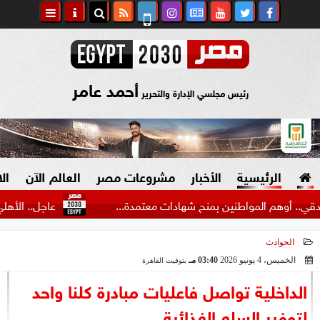
أحمد عامر
رئيس مجلسي الإدارة والتحرير
الرئيسية
الأخبار
مشروعات مصر
العالم الآن
ال
 المواطنين بمنح شهادات معتمدة...
عاجل.. الأهلي يعلن ر
الحوادث
السياسة
صنع في مصر
الخميس، 4 يونيو 2026
03:40 مـ
بتوقيت القاهرة
2026-06-04 15:40:36
دين وفتاوى
الداخلية تواصل فاعليات مبادرة كلنا واحد
الرئاسة
لتوفير السلع الغذائية