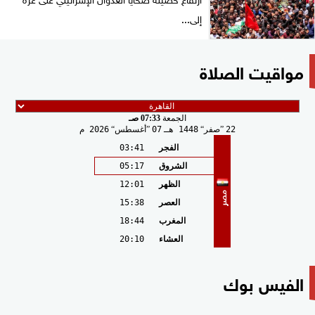
إلى...
مواقيت الصلاة
الجمعة
07:33 صـ
22
صفر
1448 هـ
07
أغسطس
2026 م
الفجر
03:41
الشروق
05:17
الظهر
12:01
مصر
العصر
15:38
المغرب
18:44
العشاء
20:10
الفيس بوك