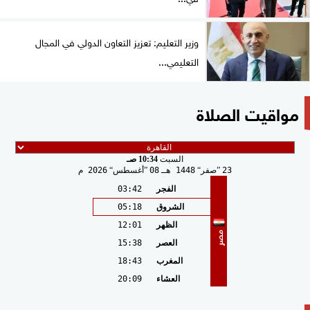
وزير التعليم: تعزيز التعاون الدولي في المجال
التعليمي...
مواقيت الصلاة
السبت
10:34 صـ
23
صفر
1448 هـ
08
أغسطس
2026 م
الفجر
03:42
الشروق
05:18
الظهر
12:01
مصر
العصر
15:38
المغرب
18:43
العشاء
20:09