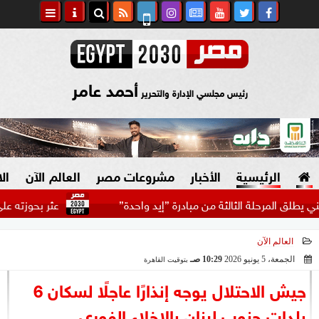
أحمد عامر
رئيس مجلسي الإدارة والتحرير
الرئيسية
الأخبار
مشروعات مصر
العالم الآن
ال
مرحلة الثالثة من مبادرة ”إيد واحدة”
عثر بحوزته على كمية من
العالم الآن
السياسة
صنع في مصر
الجمعة، 5 يونيو 2026
10:29 صـ
بتوقيت القاهرة
2026-06-05 10:29:40
دين وفتاوى
جيش الاحتلال يوجه إنذارًا عاجلًا لسكان 6
الرئاسة
بلدات جنوب لبنان بالإخلاء الفوري