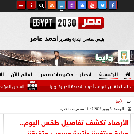
أحمد عامر
رئيس مجلسي الإدارة والتحرير
الرئيسية
الأخبار
مشروعات مصر
العالم الآن
ال
ليوم.. أجواء شديدة الحرارة نهارا
السجن المؤبد ومليون جنيه غ
الأخبار
السياسة
صنع في مصر
الجمعة، 5 يونيو 2026
11:40 صـ
بتوقيت القاهرة
2026-06-05 11:40:02
دين وفتاوى
الأرصاد تكشف تفاصيل طقس اليوم..
الرئاسة
حرارة مرتفعة وأتربة وسحب متفرقة