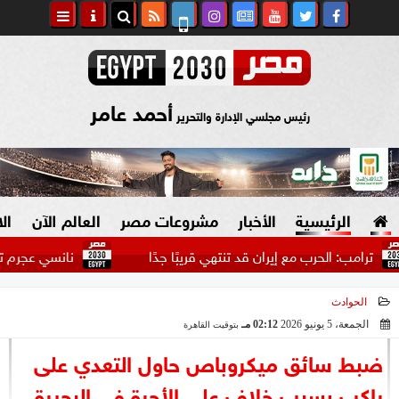
أحمد عامر
رئيس مجلسي الإدارة والتحرير
الرئيسية
الأخبار
مشروعات مصر
العالم الآن
ال
: الحرب مع إيران قد تنتهي قريبًا جدًا
نانسي عجرم تحيى حفلا 
الحوادث
السياسة
صنع في مصر
الجمعة، 5 يونيو 2026
02:12 مـ
بتوقيت القاهرة
2026-06-05 14:12:02
دين وفتاوى
ضبط سائق ميكروباص حاول التعدي على
الرئاسة
راكب بسبب خلاف على الأجرة في البحيرة