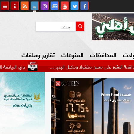
وادث
المحافظات
المنوعات
تقارير وملفات
على مسن مقتولا ومكبل اليدين...
وزير الرياضة للاعبات منتخب 
كاوي المواطن
السياحة في مصر
التكنولوجيا
المرأة والأسرة
السيارات