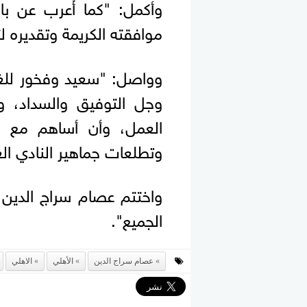
وأكمل: "كما أُعرب عن با
موافقته الكريمة وتقديره لتل
وواصل: "سعيد وفخور للغاية
وجل التوفيق والسداد، 
العمل، وأن أساهم مع زم
وتطلعات جماهير النادي ال
واختتم عصام سراج الدين، ر
الجميع".
عصام سراج الدين
الأهلي
الاهلي