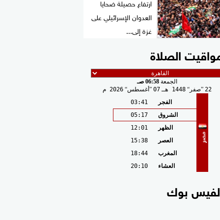
ارتفاع حصيلة ضحايا
العدوان الإسرائيلي على
غزة إلى...
واقيت الصلاة
الجمعة
06:58 صـ
22
صفر
1448 هـ
07
أغسطس
2026 م
الفجر
03:41
الشروق
05:17
الظهر
12:01
مصر
العصر
15:38
المغرب
18:44
العشاء
20:10
لفيس بوك