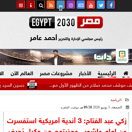
أحمد عامر
رئيس مجلسي الإدارة والتحرير
الرئيسية
الأخبار
مشروعات مصر
العالم الآن
ال
 محمد صلاح من الظهور الأول مع...
حسين السيد يكشف حقيق
الرياضة
السياسة
صنع في مصر
الجمعة، 5 يونيو 2026
09:58 مـ
بتوقيت القاهرة
2026-06-05 21:58:32
دين وفتاوى
زكي عبد الفتاح: 3 أندية أمريكية استفسرت
الرئاسة
عن إمام عاشور.. وحذرتهم من وكيل يُحرض