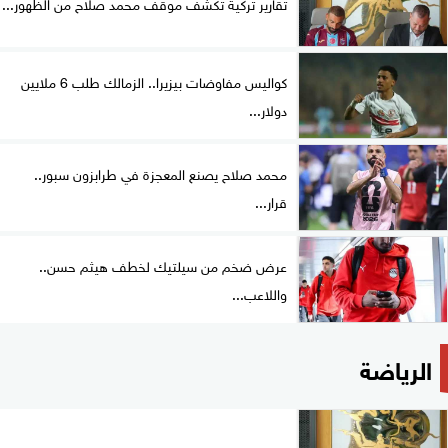
تقارير تركية تكشف موقف محمد صلاح من الظهور...
كواليس مفاوضات بيزيرا.. الزمالك طلب 6 ملايين
دولار...
محمد صلاح يصنع المعجزة في طرابزون سبور..
قرار...
عرض ضخم من سيلتيك لخطف هيثم حسن..
واللاعب...
الرياضة