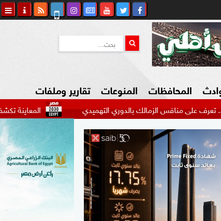
وادث
المحافظات
المنوعات
تقارير وملفات
نافس الزمالك بالدوري التهميدي
المعاينة تكشف تفاصيل حري
كاوي المواطن
السياحة في مصر
التكنولوجيا
المرأة والأسرة
السيارات