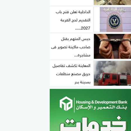
الداخلية تعلن فتح باب
التقديم لحج القرعة
2027.....
حبس المتهم بقتل
صاحب ماكينة تصوير فى
مشاجرة...
المعاينة تكشف تفاصيل
حريق مصنع منظفات
بمدينة بدر