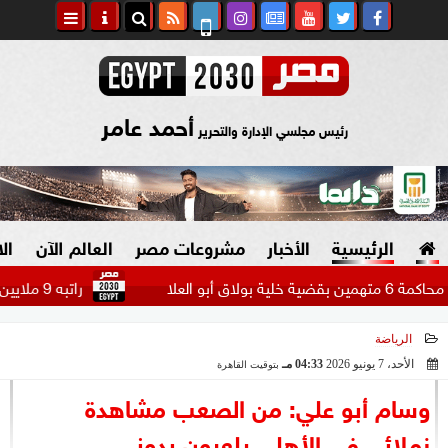
أحمد عامر
رئيس مجلسي الإدارة والتحرير
الرئيسية
الأخبار
مشروعات مصر
العالم الآن
ال
راتبه 9 ملايين دولار.. بيراميدز يتحرك لضم مهاجم الاتحاد السعودي...
الرياضة
السياسة
صنع في مصر
الأحد، 7 يونيو 2026
04:33 مـ
بتوقيت القاهرة
2026-06-07 16:33:36
دين وفتاوى
وسام أبو علي: من الصعب مشاهدة
الرئاسة
زملائي في الأهلي يلعبون بدوني