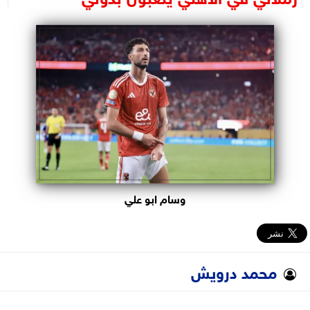
البرلمان
الوزارات
الأحزاب
وسام ابو علي
محمد درويش