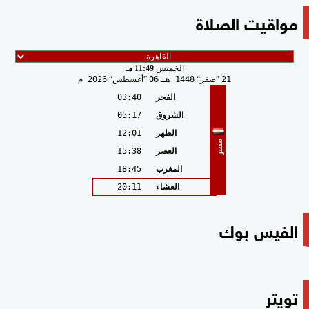
مواقيت الصلاة
الخميس
11:49 مـ
21
صفر
1448 هـ
06
أغسطس
2026 م
الفجر
03:40
الشروق
05:17
الظهر
12:01
مصر
العصر
15:38
المغرب
18:45
العشاء
20:11
الفيس بوك
تويتر