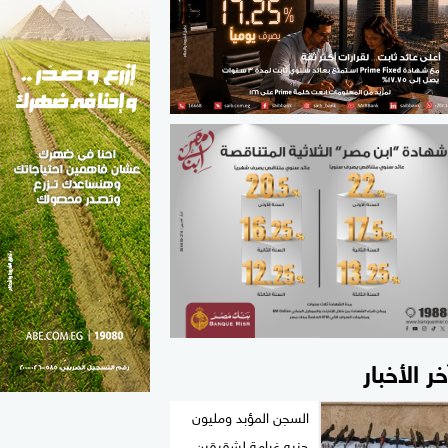
الطب والصحة
مواهب مصر
خر الأخبار
السجن المؤبد ومليون
جنيه غرامة لشقيقين