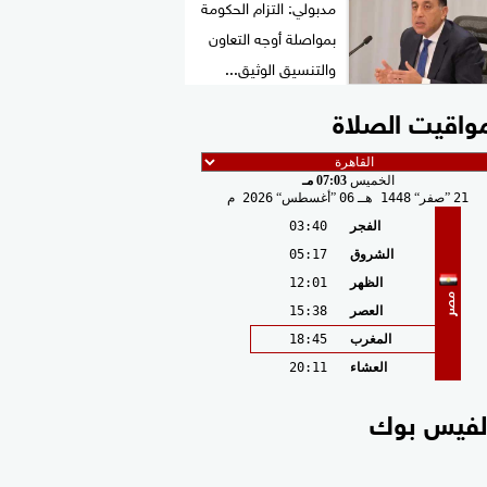
مدبولي: التزام الحكومة
بمواصلة أوجه التعاون
والتنسيق الوثيق...
واقيت الصلاة
الخميس
07:03 مـ
21
صفر
1448 هـ
06
أغسطس
2026 م
الفجر
03:40
الشروق
05:17
الظهر
12:01
مصر
العصر
15:38
المغرب
18:45
العشاء
20:11
لفيس بوك