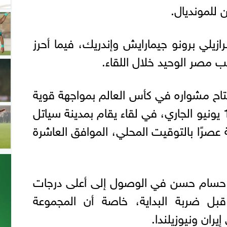
للمونديال.
يلي برونو جيمارايش وإندريك، فيما أحرز
صر الوحيد خلال اللقاء.
ح مشواره في كأس العالم بمواجهة قوية
أمام منتخب بلجيكا يوم 15 يونيو الجاري، في لقاء يقام بمدينة سياتل
ثة عصرًا بالتوقيت المحلي، الموافق العاشرة
دة حسام حسن في الوصول إلى أعلى درجات
ة قبل ضربة البداية، خاصة أن المجموعة
يران ونيوزيلندا.