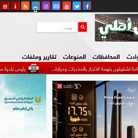
وادث
المحافظات
المنوعات
تقارير وملفات
مة الاتجار بالمخدرات وحيازة...
رئيس بلدية سبتة: عدد عناص
كاوي المواطن
السياحة في مصر
التكنولوجيا
المرأة والأسرة
السيارات