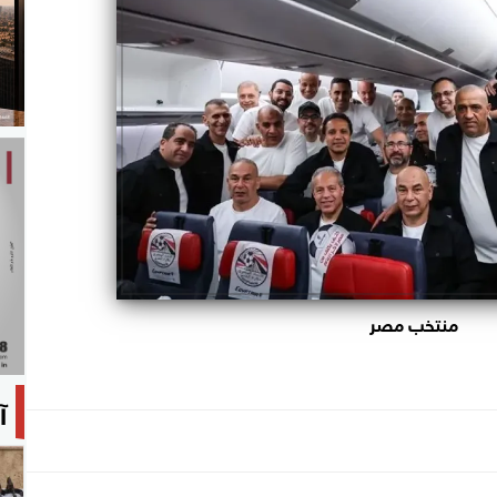
منتخب مصر
آ