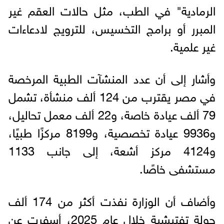
الرمادية" في الطب، مثل حالات العقم غير
المبرر أو برامج التخسيس، للترويج لادعاءات
غير علمية.
وأشار إلى أن عدد المنشآت الطبية المرخصة
في مصر يقترب من 124 ألف منشأة، تشمل
79 ألف عيادة خاصة، و22 ألف معمل تحاليل،
و9936 عيادة تخصصية، و8199 مركزًا طبيًا،
و4124 مركز أشعة، إلى جانب 1133
مستشفى خاصًا.
وأضاف أن الوزارة نفذت أكثر من 174 ألف
جولة تفتيشية خلال عام 2025، أسفرت عن