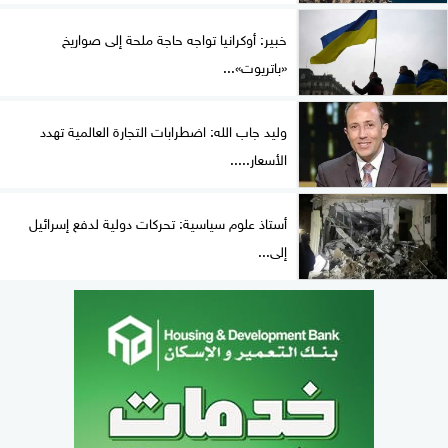
خبير: أوكرانيا تواجه حاجة ملحة إلى صواريخ
«باتريوت»...
وليد جاب الله: اضطرابات التجارة العالمية تهدد
الأسعار.....
أستاذ علوم سياسية: تحركات دولية لدفع إسرائيل
إلى...