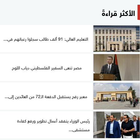
الأكثر قراءةً
التعليم العالي: 91 ألف طالب سجلوا رغباتهم في...
مصر تنعى السفير الفلسطيني دياب اللوح
معبر رفح يستقبل الدفعة الـ72 من العائدين إلى...
رئيس الوزراء يتفقد أعمال تطوير ورفع كفاءة
مستشفى...