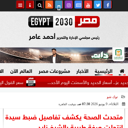
أحمد عامر
رئيس مجلسي الإدارة والتحرير
الرئيسية
الأخبار
مشروعات مصر
العالم الآن
ال
عار الحديد والأسمنت اليوم الأحد...
سعر الفول اليوم الأحد عن
توك شو
السياسة
صنع في مصر
الثلاثاء، 9 يونيو 2026
07:30 صـ
بتوقيت القاهرة
2026-06-09 07:30:21
دين وفتاوى
متحدث الصحة يكشف تفاصيل ضبط سيدة
الرئاسة
انتحلت صفة طبيبة بالشيخ زايد