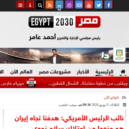
أحمد عامر
رئيس مجلسي الإدارة والتحرير
الرئيسية
الأخبار
مشروعات مصر
العالم الآن
ال
ن خطوة مفاجئة.. الشمال القطري...
ميريام فارس تحيى حفلا 
العالم الآن
السياسة
صنع في مصر
الثلاثاء، 9 يونيو 2026
09:36 صـ
بتوقيت القاهرة
2026-06-09 09:36:21
دين وفتاوى
نائب الرئيس الأمريكي: هدفنا تجاه إيران
الرئاسة
هو منعها من امتلاك سلاح نووي