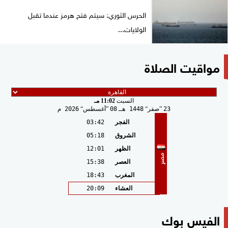
الحرس الثوري: سيتم فتح هرمز عندما تقبل
الولايات...
مواقيت الصلاة
السبت
11:02 مـ
23
صفر
1448 هـ
08
أغسطس
2026 م
الفجر
03:42
الشروق
05:18
الظهر
12:01
مصر
العصر
15:38
المغرب
18:43
العشاء
20:09
الفيس بوك