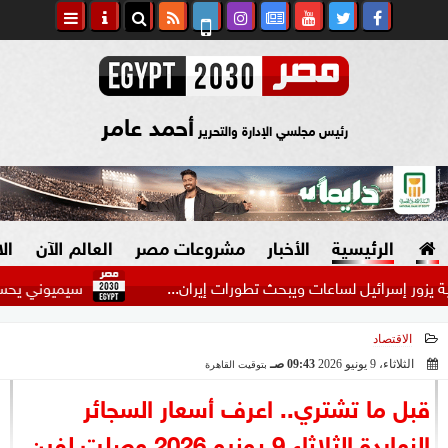
أحمد عامر
رئيس مجلسي الإدارة والتحرير
الرئيسية
الأخبار
مشروعات مصر
العالم الآن
ال
رائيل لساعات ويبحث تطورات إيران...
سيميوني يحسم موقفه من 
الاقتصاد
السياسة
صنع في مصر
الثلاثاء، 9 يونيو 2026
09:43 صـ
بتوقيت القاهرة
2026-06-09 09:43:04
دين وفتاوى
قبل ما تشتري.. اعرف أسعار السجائر
الرئاسة
النهاردة الثلاثاء 9 يونيو 2026 وصلت لفين