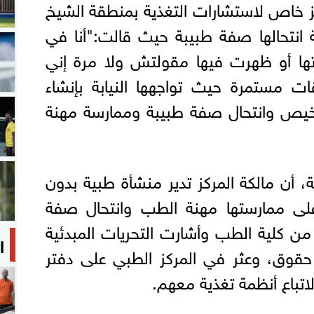
 خاص لاستشارات التغذية بمنطقة الشيخ
ة انتحالها صفة طبيبة حيث قالت:"أنا في
تها أو ظهرت فيها مقولتش ولا مرة إني
قات مستمرة حيث تواجهها النيابة بإنشاء
رخيص وانتحال صفة طبيبة وممارسة مهنة
 أن مالكة المركز تدير منشأة طبية بدون
 على ممارستها مهنة الطب وانتحال صفة
من كلية الطب وأشارت التحريات المبدئية
ا
حقوق، وعثر في المركز الطبي على دفتر
 لاتباع أنظمة تغذية معهم.