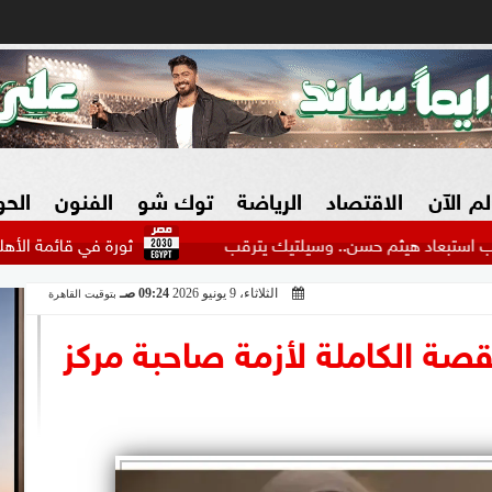
لم الآن
الاقتصاد
الرياضة
توك شو
الفنون
الح
م حسن.. وسيلتيك يترقب
ثورة في قائمة الأهلي.. نجوم كبار ي
الثلاثاء، 9 يونيو 2026
09:24 صـ
بتوقيت القاهرة
البنوك
بطولات مصرية
فيديو 2030
ش
قصة الكاملة لأزمة صاحبة مركز
الزراعة فى مصر
بطولات عربية
سوق العقارات
بطولات أوروبية
المسؤولية المجتمعية
بطولات عالمية