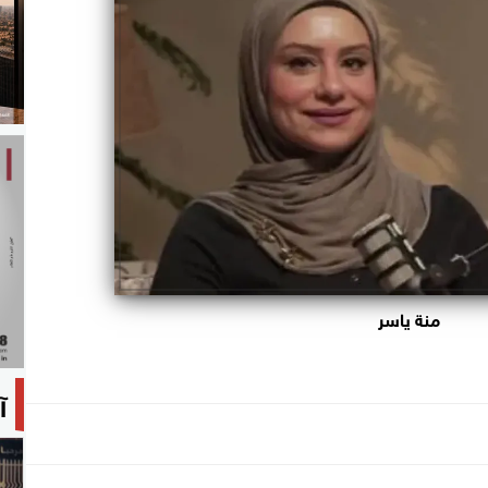
منة ياسر
آ