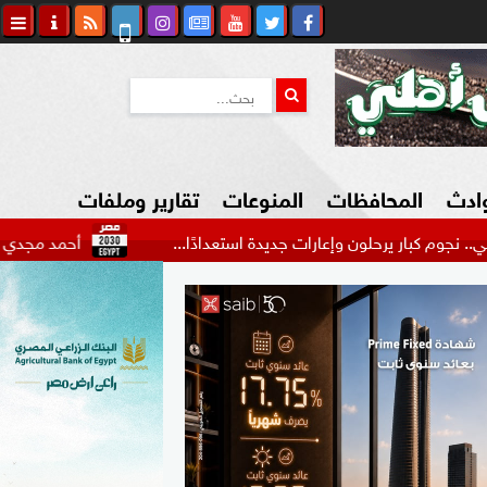
وادث
المحافظات
المنوعات
تقارير وملفات
رحلون وإعارات جديدة استعدادًا...
أحمد مجدي يكشف كواليس ر
كاوي المواطن
السياحة في مصر
التكنولوجيا
المرأة والأسرة
السيارات