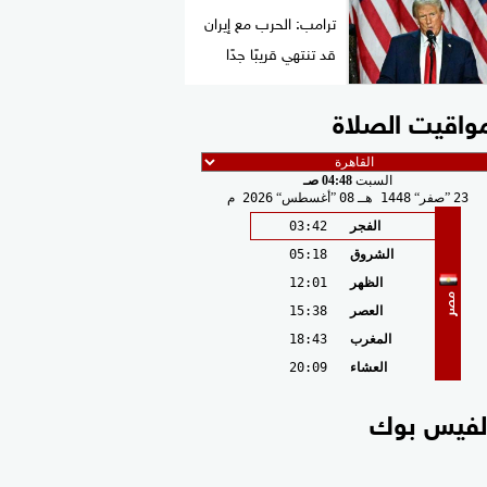
ترامب: الحرب مع إيران
قد تنتهي قريبًا جدًا
واقيت الصلاة
السبت
04:48 صـ
23
صفر
1448 هـ
08
أغسطس
2026 م
الفجر
03:42
الشروق
05:18
الظهر
12:01
مصر
العصر
15:38
المغرب
18:43
العشاء
20:09
لفيس بوك