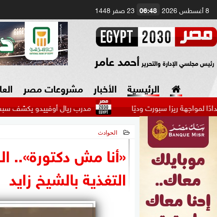
8 أغسطس 2026
06:48
23 صفر 1448
أحمد عامر
رئيس مجلسي الإدارة والتحرير
الرئيسية
الأخبار
مشروعات مصر
العا
زا سبورت وديًا
مدرب ريال أوفييدو يكشف سبب استبعاد هيث
الحوادث
السياسة
صنع في مصر
2026-06-09 09:24:59
«أنا مش دكتورة».. ال
دين وفتاوى
التغذية بالشيخ زايد
الرئاسة
البرلمان