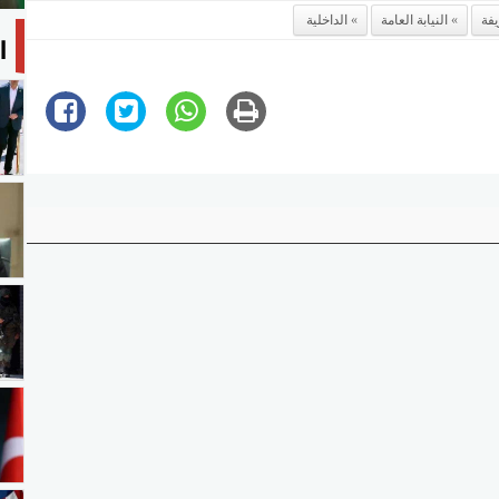
فة
النيابة العامة
الداخلية
ا