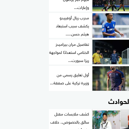
وإعارات...
مدرب ريال أوفييدو
يكشف سبب استبعاد
هيثم حسن.....
تفاصيل مران بيراميدز
الختامي استعدادًا لمواجهة
ريزا سبورت...
أول تعليق رسمي من
وزيرة تركية على صفقة...
لحوادث
كشف ملابسات مقتل
سائق بالخصوص.. خلاف