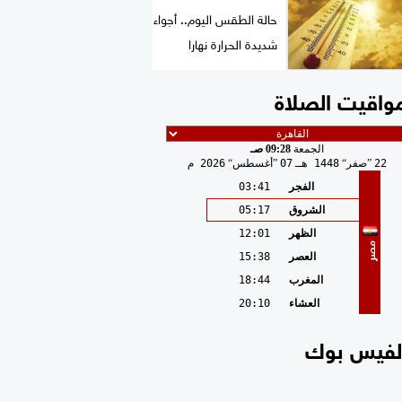
حالة الطقس اليوم.. أجواء
شديدة الحرارة نهارا
واقيت الصلاة
الجمعة
09:28 صـ
22
صفر
1448 هـ
07
أغسطس
2026 م
الفجر
03:41
الشروق
05:17
الظهر
12:01
مصر
العصر
15:38
المغرب
18:44
العشاء
20:10
لفيس بوك