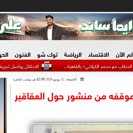
لم الآن
الاقتصاد
الرياضة
توك شو
الفنون
الح
 الكيلاني» بالقاهرة...
الاحتلال يواصل تجريف أراضي سنجل 
الجمعة، 12 يونيو 2026
12:59 مـ
بتوقيت القاهرة
البنوك
بطولات مصرية
فيديو 2030
ش
وقفه من منشور حول العقاقير
الزراعة فى مصر
بطولات عربية
سوق العقارات
بطولات أوروبية
المسؤولية المجتمعية
بطولات عالمية