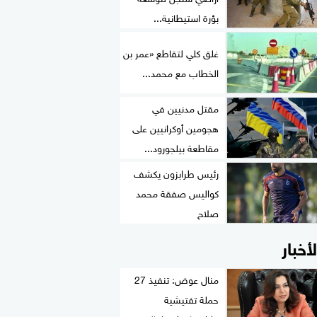
بؤرة استيطانية...
غلق كلي لتقاطع «عمر بن
الخطاب مع محمد...
مقتل مدنيين في
هجومين أوكرانيين على
مقاطعة بيلجورود...
رئيس طرابزون يكشف
كواليس صفقة محمد
صلاح
لأخبار
منال عوض: تنفيذ 27
حملة تفتيشية