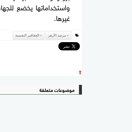
واستخداماتها يخضع للجها
غيرها.
مرصد الأزهر
العقاقير النفسية
⇧
موضوعات متعلقة