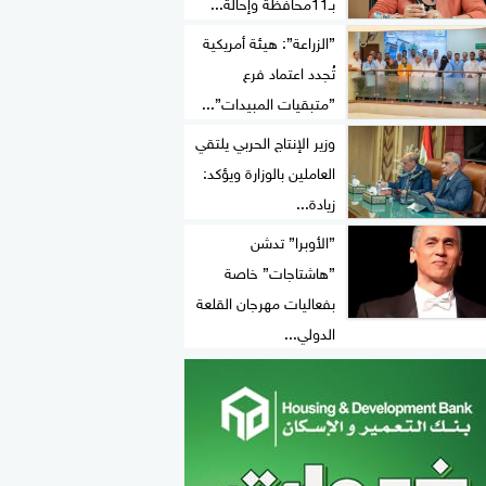
بـ11محافظة وإحالة...
”الزراعة”: هيئة أمريكية
تُجدد اعتماد فرع
”متبقيات المبيدات”...
وزير الإنتاج الحربي يلتقي
العاملين بالوزارة ويؤكد:
زيادة...
”الأوبرا” تدشن
”هاشتاجات” خاصة
بفعاليات مهرجان القلعة
الدولي...