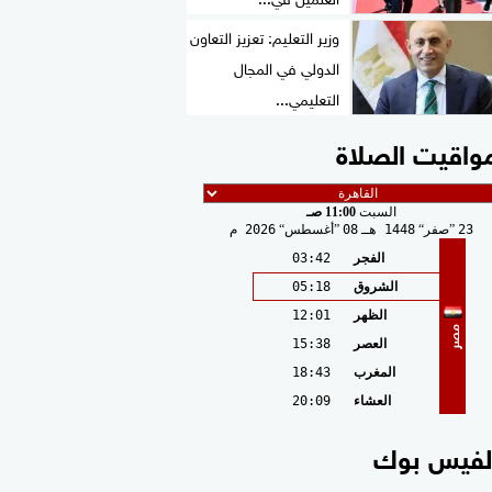
وزير التعليم: تعزيز التعاون
الدولي في المجال
التعليمي...
واقيت الصلاة
السبت
11:00 صـ
23
صفر
1448 هـ
08
أغسطس
2026 م
الفجر
03:42
الشروق
05:18
الظهر
12:01
مصر
العصر
15:38
المغرب
18:43
العشاء
20:09
لفيس بوك