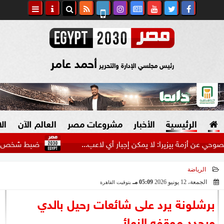
أحمد عامر
رئيس مجلسي الإدارة والتحرير
الرئيسية
الأخبار
مشروعات مصر
العالم الآن
ال
مة بيزيرا: لا يمكن إجبار أي لاعب...
ضبط شخص انتحل صفة ض
الرياضة
السياسة
صنع في مصر
الجمعة، 12 يونيو 2026
05:09 مـ
بتوقيت القاهرة
2026-06-12 17:09:46
دين وفتاوى
برشلونة يرد على شائعات رحيل بالدي
الرئاسة
ويحدد موقفه النهائي