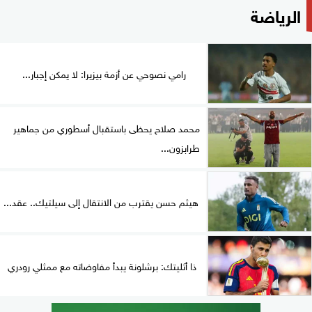
الرياضة
رامي نصوحي عن أزمة بيزيرا: لا يمكن إجبار...
محمد صلاح يحظى باستقبال أسطوري من جماهير
طرابزون...
هيثم حسن يقترب من الانتقال إلى سيلتيك.. عقد...
ذا أثليتك: برشلونة يبدأ مفاوضاته مع ممثلي رودري