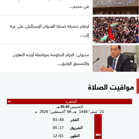
في مخيم...
ارتفاع حصيلة ضحايا العدوان الإسرائيلي على غزة
إلى...
مدبولي: التزام الحكومة بمواصلة أوجه التعاون
والتنسيق الوثيق...
مواقيت الصلاة
الخميس
06:40 مـ
21
صفر
1448 هـ
06
أغسطس
2026 م
الفجر
03:40
الشروق
05:17
الظهر
12:01