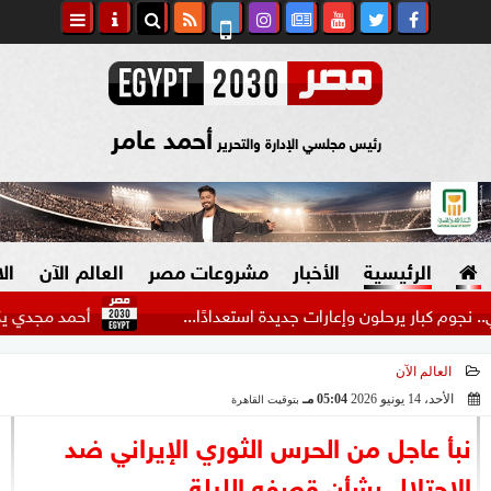
أحمد عامر
رئيس مجلسي الإدارة والتحرير
الرئيسية
الأخبار
مشروعات مصر
العالم الآن
ال
ار يرحلون وإعارات جديدة استعدادًا...
أحمد مجدي يكشف كوالي
العالم الآن
السياسة
صنع في مصر
الأحد، 14 يونيو 2026
05:04 مـ
بتوقيت القاهرة
2026-06-14 17:04:47
دين وفتاوى
نبأ عاجل من الحرس الثوري الإيراني ضد
الرئاسة
الاحتلال بشأن قصفه الليلة