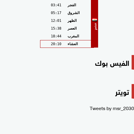
الفجر
03:41
الشروق
05:17
الظهر
12:01
مصر
العصر
15:38
المغرب
18:44
العشاء
20:10
الفيس بوك
تويتر
Tweets by msr_2030