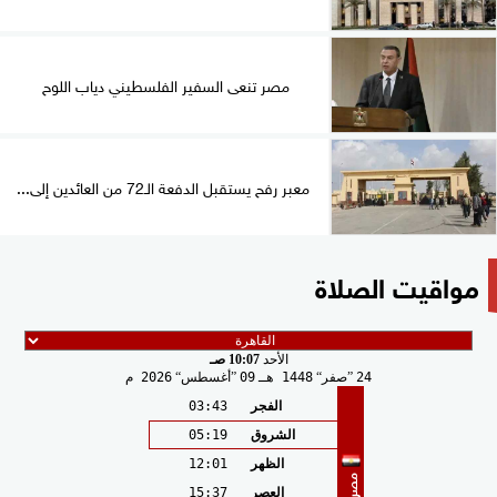
مصر تنعى السفير الفلسطيني دياب اللوح
معبر رفح يستقبل الدفعة الـ72 من العائدين إلى...
مواقيت الصلاة
الأحد
10:07 صـ
24
صفر
1448 هـ
09
أغسطس
2026 م
الفجر
03:43
الشروق
05:19
الظهر
12:01
مصر
العصر
15:37