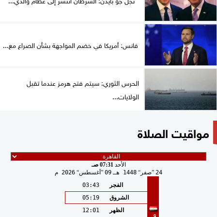
فانس: أمريكا في خضم المواجهة بشأن الصراع مع...
الحرس الثوري: سيتم فتح هرمز عندما تقبل
الولايات...
مواقيت الصلاة
الأحد
07:31 صـ
24
صفر
1448 هـ
09
أغسطس
2026 م
الفجر
03:43
الشروق
05:19
الظهر
12:01