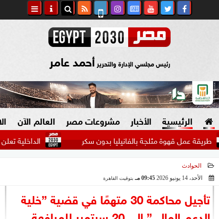
أحمد عامر
رئيس مجلسي الإدارة والتحرير
الرئيسية
الأخبار
مشروعات مصر
العالم الآن
ال
مل قهوة مثلجة بالفانيليا بدون سكر
الداخلية تعلن إبعاد سود
الحوادث
السياسة
صنع في مصر
الأحد، 14 يونيو 2026
09:45 مـ
بتوقيت القاهرة
2026-06-14 21:45:19
دين وفتاوى
تأجيل محاكمة 30 متهمًا في قضية ”خلية
الرئاسة
الدعم المالي” إلى 20 سبتمبر للمرافعة