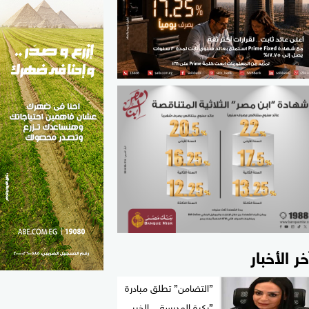
الطب والصحة
مواهب مصر
خر الأخبار
”التضامن” تطلق مبادرة
”بكرة المدرسة .. الخير