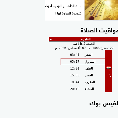
حالة الطقس اليوم.. أجواء
شديدة الحرارة نهارا
واقيت الصلاة
الجمعة
11:12 صـ
22
صفر
1448 هـ
07
أغسطس
2026 م
الفجر
03:41
الشروق
05:17
الظهر
12:01
مصر
العصر
15:38
المغرب
18:44
العشاء
20:10
لفيس بوك