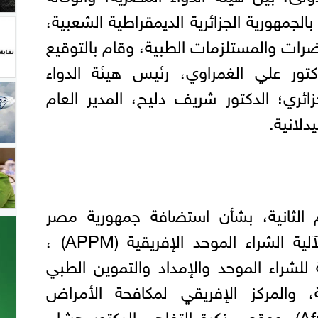
بالجمهورية الجزائرية الديمقراطية الشعبية،
رات والمستلزمات الطبية، وقام بالتوقيع
تور علي الغمراوي، رئيس هيئة الدواء
ائري؛ الدكتور شريف دليح، المدير العام
دلانية.
 الثانية، بشأن استضافة جمهورية مصر
العربية للمقر التشغيلي لآلية الشراء الموحد الإفريقية (APPM) ،
للشراء الموحد والإمداد والتموين الطبي
ية، والمركز الإفريقي لمكافحة الأمراض
والوقاية منها (Africa CDC). ووقع مذكرة التفاهم الدكتور هشام