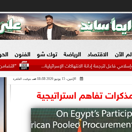
لم الآن
الاقتصاد
الرياضة
توك شو
الفنون
الح
لترجمة إدانة الانتهاكات الإسرائيلية...
”التضامن” تطلق مباد
الإثنين، 15 يونيو 2026
11:33 صـ
بتوقيت القاهرة
البنوك
بطولات مصرية
فيديو 2030
ش
ذكرات تفاهم استراتيجية
الزراعة فى مصر
بطولات عربية
سوق العقارات
بطولات أوروبية
المسؤولية المجتمعية
بطولات عالمية