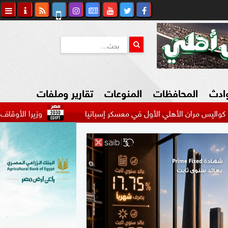
وادث
المحافظات
المنوعات
تقارير وملفات
أهلي الأول في معسكر إسبانيا
وزيرا الأوقاف والتخطيط يبحثان
كاوي المواطن
السياحة في مصر
التكنولوجيا
المرأة والأسرة
السيارات