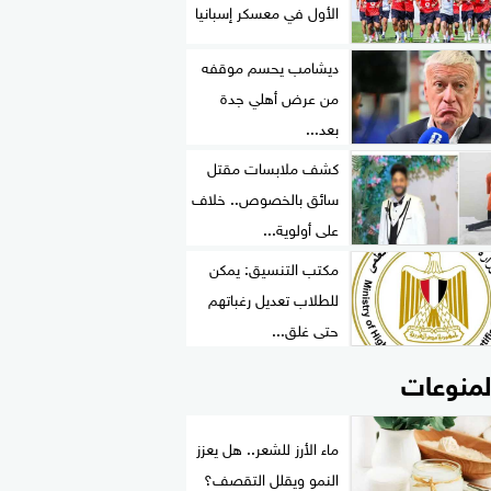
الأول في معسكر إسبانيا
ديشامب يحسم موقفه
من عرض أهلي جدة
بعد...
كشف ملابسات مقتل
سائق بالخصوص.. خلاف
على أولوية...
مكتب التنسيق: يمكن
للطلاب تعديل رغباتهم
حتى غلق...
لمنوعات
ماء الأرز للشعر.. هل يعزز
النمو ويقلل التقصف؟