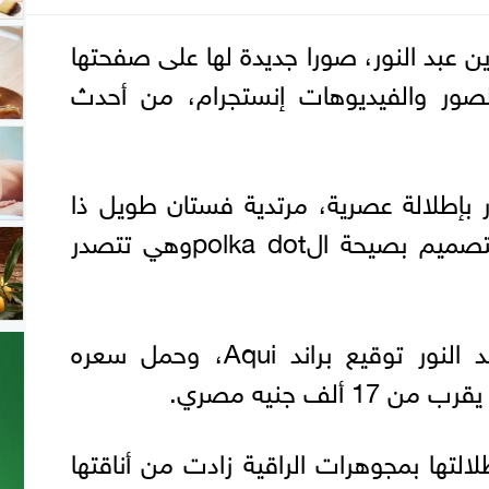
رين عبد النور، صورا جديدة لها على صفحتها
صور والفيديوهات إنستجرام، من أحدث
ر بإطلالة عصرية، مرتدية فستان طويل ذا
أكمام مكشوفة واتسم التصميم بصيحة الpolka dotوهي تتصدر
ويحمل فستان سيرين عبد النور توقيع براند Aqui، وحمل سعره
التها بمجوهرات الراقية زادت من أناقتها