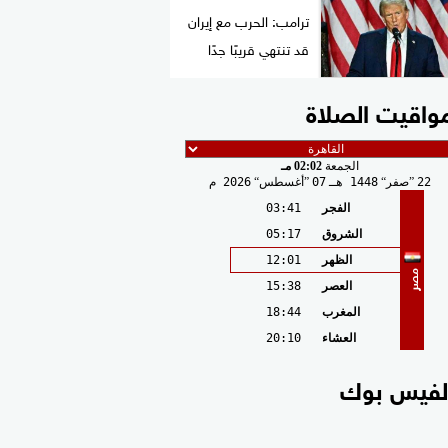
ترامب: الحرب مع إيران
قد تنتهي قريبًا جدًا
واقيت الصلاة
الجمعة
02:02 مـ
22
صفر
1448 هـ
07
أغسطس
2026 م
الفجر
03:41
الشروق
05:17
الظهر
12:01
مصر
العصر
15:38
المغرب
18:44
العشاء
20:10
لفيس بوك