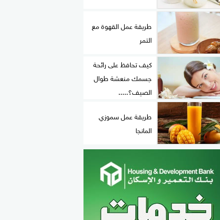
طريقة عمل القهوة مع
التمر
كيف تحافظ على رائحة
جسمك منعشة طوال
الصيف؟.....
طريقة عمل سموزي
المانجا