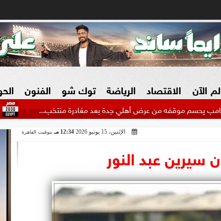
لم الآن
الاقتصاد
الرياضة
توك شو
الفنون
الح
 من عرض أهلي جدة بعد مغادرة منتخب...
كواليس مران ال
الإثنين، 15 يونيو 2026
12:34 مـ
بتوقيت القاهرة
البنوك
بطولات مصرية
فيديو 2030
ش
سيرين عبد النور
الزراعة فى مصر
بطولات عربية
سوق العقارات
بطولات أوروبية
المسؤولية المجتمعية
بطولات عالمية