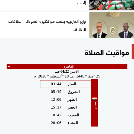
إلى...
وزير الخارجية يبحث مع نظيره السوداني العلاقات
الثنائية...
مواقيت الصلاة
الإثنين
04:22 صـ
25
صفر
1448 هـ
10
أغسطس
2026 م
الفجر
03:44
الشروق
05:19
الظهر
12:00
مصر
العصر
15:37
المغرب
18:42
العشاء
20:06