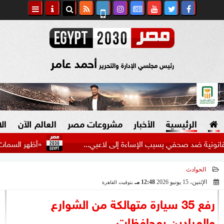
أحمد عامر
رئيس مجلسي الإدارة والتحرير
الرئيسية
الأخبار
مشروعات مصر
العالم الآن
ال
ضد صحفي بسبب الإساءة إلى لاعبي...
«أظهر السمات المطلوبة
الحوادث
السياسة
صنع في مصر
الإثنين، 15 يونيو 2026
12:48 مـ
بتوقيت القاهرة
2026-06-15 12:48:34
دين وفتاوى
رفع 35 سيارة متهالكة من الشوارع
الرئاسة
والميادين بمحافظات