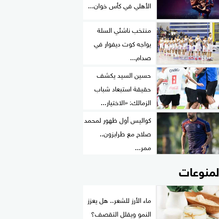
الأهلي في كأس خوان...
منتخب ناشئي السلة
يواجه كوت ديفوار في
صدام...
حسين السيد يكشف
حقيقة استبعاد شباب
الزمالك: «الاختيار...
كواليس أول ظهور لمحمد
صلاح مع طرابزون..
ممر...
لمنوعات
ماء الأرز للشعر.. هل يعزز
النمو ويقلل التقصف؟