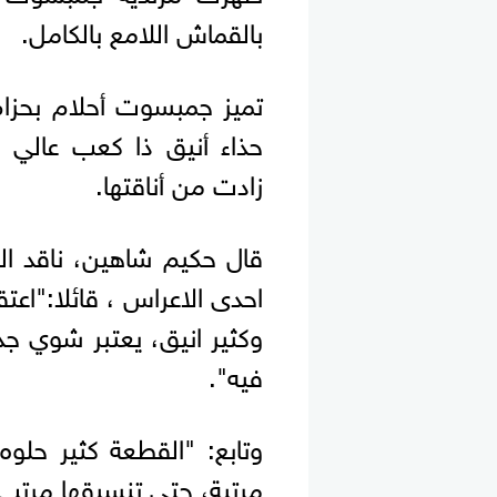
بالقماش اللامع بالكامل.
تميز جمبسوت أحلام بحزا
حذاء أنيق ذا كعب عالي 
زادت من أناقتها.
قال حكيم شاهين، ناقد ال
احدى الاعراس ، قائلا:"اع
وكثير انيق، يعتبر شوي جدي
فيه".
وتابع: "القطعة كثير حلوه
مرتبة، حتى تنسيقها مرتب