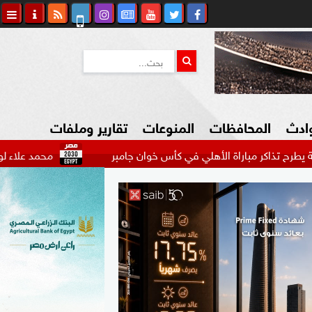
وادث
المحافظات
المنوعات
تقارير وملفات
 مباراة الأهلي في كأس خوان جامبر
محمد علاء لوكا مديرًا رياض
كاوي المواطن
السياحة في مصر
التكنولوجيا
المرأة والأسرة
السيارات