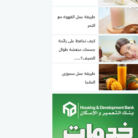
طريقة عمل القهوة مع
التمر
كيف تحافظ على رائحة
جسمك منعشة طوال
الصيف؟.....
طريقة عمل سموزي
المانجا