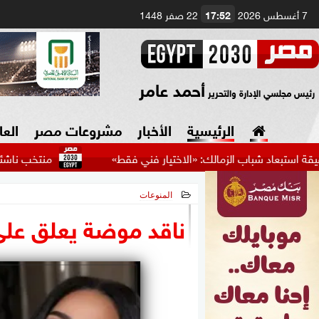
7 أغسطس 2026
17:52
22 صفر 1448
أحمد عامر
رئيس مجلسي الإدارة والتحرير
الرئيسية
الأخبار
مشروعات مصر
العا
باب الزمالك: «الاختيار فني فقط»
منتخب ناشئي السلة يوا
المنوعات
السياسة
صنع في مصر
2026-06-15 12:55:11
ناقد موضة يعلق على 
دين وفتاوى
الرئاسة
البرلمان