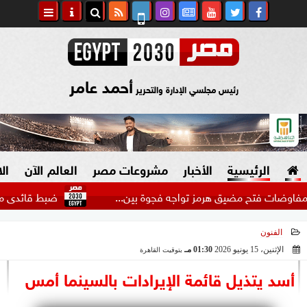
أحمد عامر
رئيس مجلسي الإدارة والتحرير
الرئيسية
الأخبار
مشروعات مصر
العالم الآن
ال
ت فتح مضيق هرمز تواجه فجوة بين...
ضبط قائدى مركبتين سار
الفنون
السياسة
صنع في مصر
الإثنين، 15 يونيو 2026
01:30 مـ
بتوقيت القاهرة
2026-06-15 13:30:39
دين وفتاوى
أسد يتذيل قائمة الإيرادات بالسينما أمس
الرئاسة