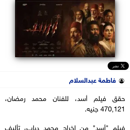
البرلمان
الوزارات
الأحزاب
فاطمة عبدالسلام
حقق فيلم أسد، للفنان محمد رمضان،
470,121 جنيه.
فيلم "أسد" من إخراج محمد دياب، تأليف