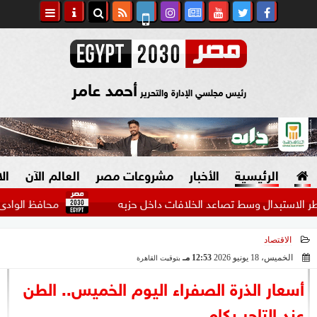
أحمد عامر
رئيس مجلسي الإدارة والتحرير
الرئيسية
الأخبار
مشروعات مصر
العالم الآن
ال
دال وسط تصاعد الخلافات داخل حزبه
محافظ الوادى الجديد: صرف 459 ألف جنيه اعانات للعم
الاقتصاد
السياسة
صنع في مصر
الخميس، 18 يونيو 2026
12:53 مـ
بتوقيت القاهرة
2026-06-18 12:53:49
دين وفتاوى
أسعار الذرة الصفراء اليوم الخميس.. الطن
الرئاسة
عند التاجر بكام