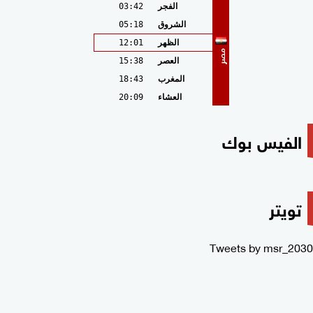
الفجر
03:42
الشروق
05:18
الظهر
12:01
مصر
العصر
15:38
المغرب
18:43
العشاء
20:09
الفيس بوك
تويتر
Tweets by msr_2030