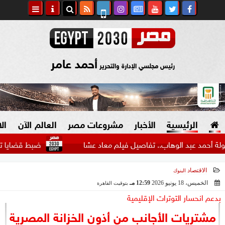
أحمد عامر
رئيس مجلسي الإدارة والتحرير
الرئيسية
الأخبار
مشروعات مصر
العالم الآن
ال
بد الوهاب.. تفاصيل فيلم معاد عشا
ضبط قضايا تجارة في العملة بقيم
الاقتصاد
البنوك
السياسة
صنع في مصر
الخميس، 18 يونيو 2026
12:59 مـ
بتوقيت القاهرة
بدعم انحسار التوترات الإقليمية
2026-06-18 12:59:48
دين وفتاوى
مشتريات الأجانب من أذون الخزانة المصرية
الرئاسة