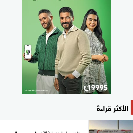
الأكثر قراءةً
قافلة «زاد العزة» الـ253 تدخل من مصر إلى...