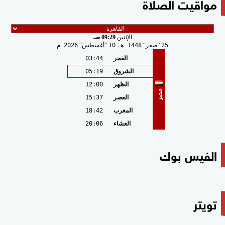
مواقيت الصلاة
الإثنين
09:29 صـ
25
صفر
1448 هـ
10
أغسطس
2026 م
الفجر
03:44
الشروق
05:19
الظهر
12:00
مصر
العصر
15:37
المغرب
18:42
العشاء
20:06
الفيس بوك
تويتر