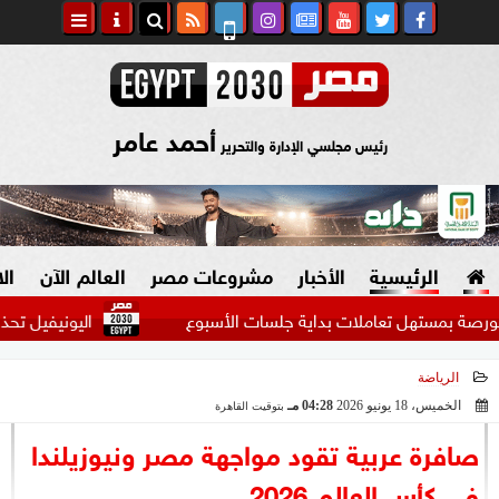
أحمد عامر
رئيس مجلسي الإدارة والتحرير
الرئيسية
الأخبار
مشروعات مصر
العالم الآن
ال
تهل تعاملات بداية جلسات الأسبوع
اليونيفيل تحذر من تصع
الرياضة
السياسة
صنع في مصر
الخميس، 18 يونيو 2026
04:28 مـ
بتوقيت القاهرة
2026-06-18 16:28:14
دين وفتاوى
صافرة عربية تقود مواجهة مصر ونيوزيلندا
الرئاسة
في كأس العالم 2026