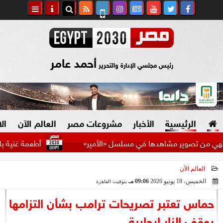
أحمد عامر
رئيس مجلسي الإدارة والتحرير
الرئيسية
الأخبار
مشروعات مصر
العالم الآن
ال
وير مشاهدها في مسلسل «الأمير»
أطعمة غنية بالأوميجا 3.. تعرف على أفضل المصادر
العالم الآن
السياسة
صنع في مصر
الخميس، 18 يونيو 2026
09:06 مـ
بتوقيت القاهرة
2026-06-18 21:06:14
دين وفتاوى
حماس تعتبر تصريحات ترامب بشأن التزامها
الرئاسة
بوقف النار إيجابية