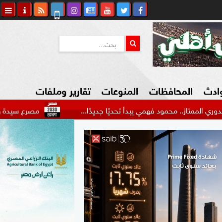
وادث
المحافظات
المنوعات
تقارير وملفات
 محمود فهمي يبدأ تحديًا جديدًا...
مصرع سيدة وإصابة 22 شخصا في حادث مرورع بالطريق الدولي...
كاوي المواطن
السياحة في مصر
التكنولوجيا
المرأة والأسرة
السيارات