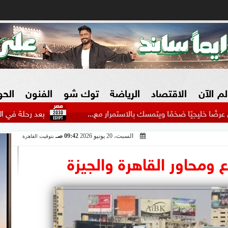
لم الآن
الاقتصاد
الرياضة
توك شو
الفنون
الح
ضخمًا ويتمسك بالاستمرار مع...
بعد رحلة في الدوري الممتاز..
السبت، 20 يونيو 2026
09:42 صـ
بتوقيت القاهرة
البنوك
بطولات مصرية
فيديو 2030
ش
 ومحاور القاهرة والجيزة
الزراعة فى مصر
بطولات عربية
سوق العقارات
بطولات أوروبية
المسؤولية المجتمعية
بطولات عالمية