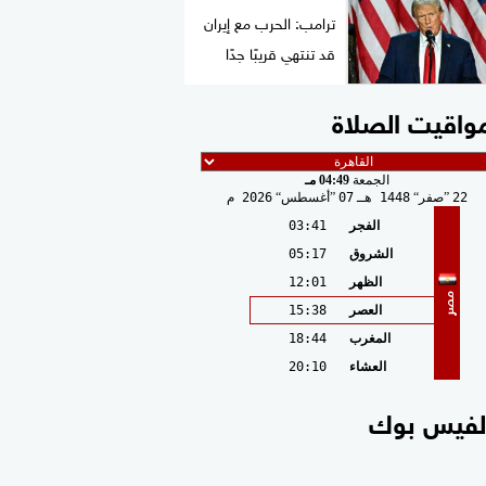
ترامب: الحرب مع إيران
قد تنتهي قريبًا جدًا
واقيت الصلاة
الجمعة
04:49 مـ
22
صفر
1448 هـ
07
أغسطس
2026 م
الفجر
03:41
الشروق
05:17
الظهر
12:01
مصر
العصر
15:38
المغرب
18:44
العشاء
20:10
لفيس بوك