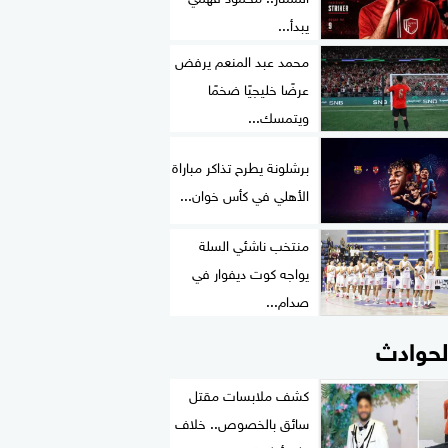
يبدأ...
محمد عبد المنعم يرفض
عرضًا خليجيًا ضخمًا
ويتمسك...
برشلونة يطرح تذاكر مباراة
الأهلي في كأس خوان...
منتخب ناشئي السلة
يواجه كوت ديفوار في
صدام...
لحوادث
كشف ملابسات مقتل
سائق بالخصوص.. خلاف