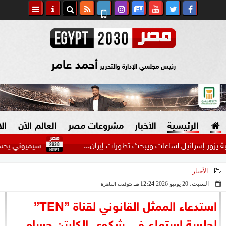
أحمد عامر
رئيس مجلسي الإدارة والتحرير
الرئيسية
الأخبار
مشروعات مصر
العالم الآن
ال
 إسرائيل لساعات ويبحث تطورات إيران...
سيميوني يحسم موقفه م
الأخبار
السياسة
صنع في مصر
السبت، 20 يونيو 2026
12:24 مـ
بتوقيت القاهرة
2026-06-20 12:24:53
دين وفتاوى
استدعاء الممثل القانوني لقناة ”TEN”
الرئاسة
لجلسة استماع في شكوى الكابتن حسام