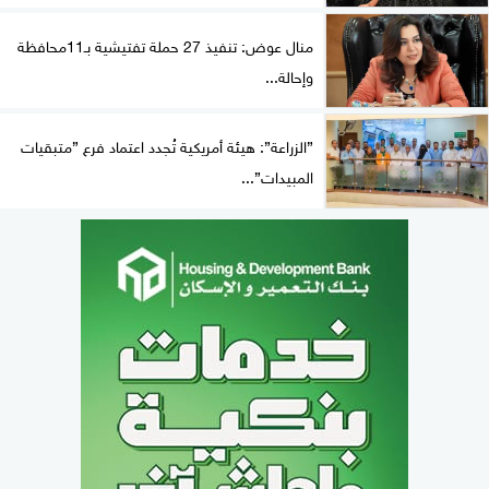
منال عوض: تنفيذ 27 حملة تفتيشية بـ11محافظة
وإحالة...
”الزراعة”: هيئة أمريكية تُجدد اعتماد فرع ”متبقيات
المبيدات”...