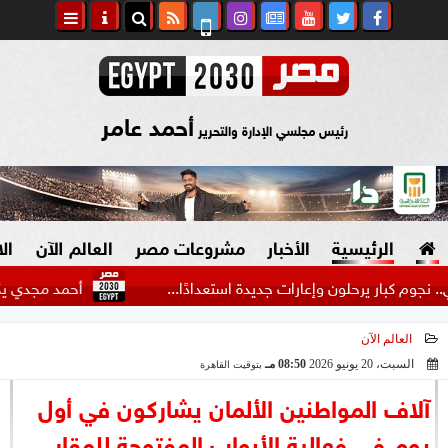
أحمد عامر
رئيس مجلسي الإدارة والتحرير
الرئيسية
الأخبار
مشروعات مصر
العالم الآن
ال
ار يرحلون وإعارات جديدة استعدادًا...
أحمد مجدي يكشف كوالي
العالم الآن
السياسة
صنع في مصر
السبت، 20 يونيو 2026
08:50 مـ
بتوقيت القاهرة
2026-06-20 20:50:07
دين وفتاوى
آلاف المواطنين الألمان يشاركون في أول
الرئاسة
يوم في فعالية الأبواب المفتوحة للمقار