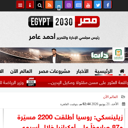
أحمد عامر
رئيس مجلسي الإدارة والتحرير
الرئيسية
الأخبار
مشروعات مصر
العالم الآن
ال
ور على مسن مقتولا ومكبل اليدين...
وزير الرياضة للاعبات من
العالم الآن
السياسة
صنع في مصر
الأحد، 21 يونيو 2026
02:44 مـ
بتوقيت القاهرة
2026-06-21 14:44:48
دين وفتاوى
زيلينسكي: روسيا أطلقت 2200 مسيّرة
الرئاسة
و87 صاروخاً على أوكرانيا خلال أسبوع