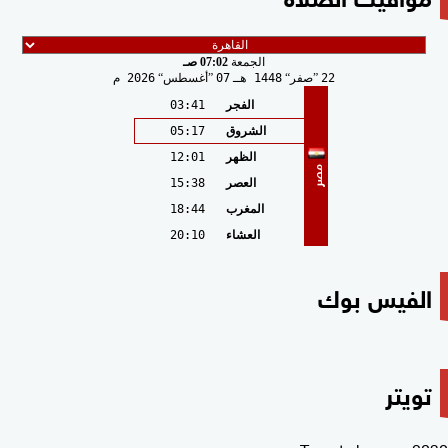
الجمعة
07:02 صـ
22
صفر
1448 هـ
07
أغسطس
2026 م
الفجر
03:41
الشروق
05:17
الظهر
12:01
مصر
العصر
15:38
المغرب
18:44
العشاء
20:10
الفيس بوك
تويتر