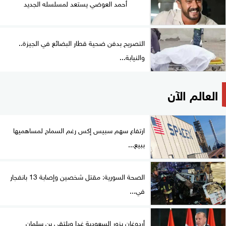
أحمد العوضي يستعد لمسلسله الجديد
التصريح بدفن ضحية قطار البضائع في الجيزة..
والنيابة...
العالم الآن
ارتفاع سهم سبيس إكس رغم السماح لمساهميها
ببيع...
الصحة السورية: مقتل شخصين وإصابة 13 بانفجار
في...
أردوغان يزور السعودية غدا ويلتقي بن سلمان