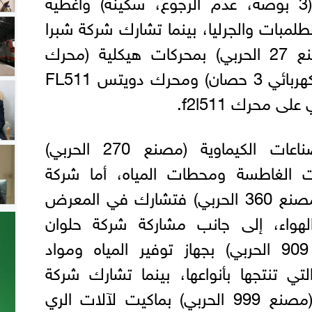
المحابس بأنواع مختلفة (3 بوصة، عدم الرجوع، سكينة) وأغطية
مبات والجرليا، بينما تشارك شركة شبرا
للصناعات الهندسية (مصنع 27 الحربي) بمحركات هيكلية (محرك
قوى 7.5 حصان، محرك كهربائي 3 حصان) ومحرك دويتس FL511
 محرك f2l511.
وتشارك شركة قها للصناعات الكيماوية (مصنع 270 الحربي)
 الغاطسة ومحطات المياه، أما شركة
حلوان للأجهزة المعدنية (مصنع 360 الحربي) فتشارك في المعرض
الهواء، إلى جانب مشاركة شركة حلوان
لمحركات الديزل (مصنع 909 الحربي) بجهاز توفير المياه ومواد
تي تنتجها بأنواعها، بينما تشارك شركة
حلوان للآلات والمعدات (مصنع 999 الحربي) بماكيت لآلات الري