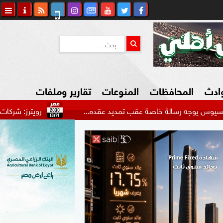
وادث
المحافظات
المنوعات
تقارير وملفات
رسالة خاصة عقب تمديد عقده...
رويترز: شركات صينية وهندية
كاوي المواطن
السياحة في مصر
التكنولوجيا
المرأة والأسرة
السيارات