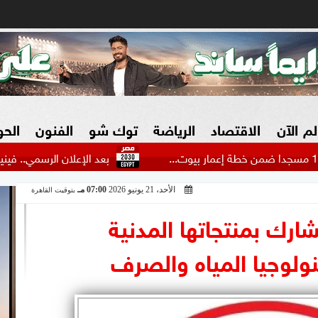
لم الآن
الاقتصاد
الرياضة
توك شو
الفنون
الح
بعد الإعلان الرسمي.. فينيسيوس يوجه 
الأحد، 21 يونيو 2026
07:00 مـ
بتوقيت القاهرة
البنوك
بطولات مصرية
فيديو 2030
ش
تشارك بمنتجاتها المدنية
الزراعة فى مصر
بطولات عربية
ولوجيا المياه والصرف
سوق العقارات
بطولات أوروبية
المسؤولية المجتمعية
بطولات عالمية