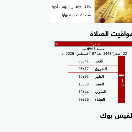
حالة الطقس اليوم.. أجواء
شديدة الحرارة نهارا
واقيت الصلاة
الجمعة
09:16 صـ
22
صفر
1448 هـ
07
أغسطس
2026 م
الفجر
03:41
الشروق
05:17
الظهر
12:01
مصر
العصر
15:38
المغرب
18:44
العشاء
20:10
لفيس بوك